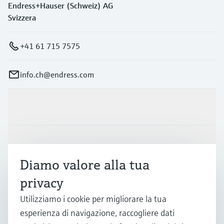
Endress+Hauser (Schweiz) AG
Svizzera
+41 61 715 7575
info.ch@endress.com
Prodotti e servizi
Industrie
Diamo valore alla tua
privacy
Supporta
Utilizziamo i cookie per migliorare la tua
esperienza di navigazione, raccogliere dati
La società