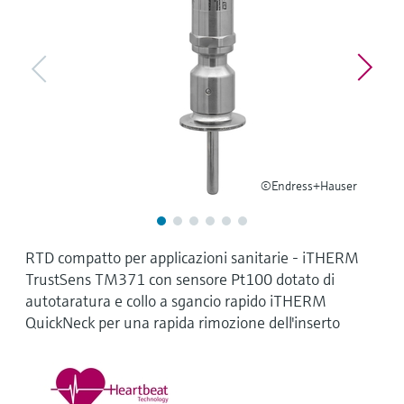
microonde
microonde
dell'eccellenza operativa e dei
Accesso a Device Viewer
modelli decisionali
Memosens technology
Misura del livello tramite la misura
Trova informazioni e documentazione
specifiche sul prodotto
della pressione
Visualizza tutti
Trova i ricambi giusti
Visualizza tutti
Trova i ricambi per codice prodotto, codice
ordine o numero di serie
©Endress+Hauser
RTD compatto per applicazioni sanitarie - iTHERM
TrustSens TM371 con sensore Pt100 dotato di
autotaratura e collo a sgancio rapido iTHERM
QuickNeck per una rapida rimozione dell'inserto