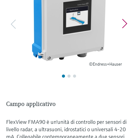
microonde
microonde
dell'eccellenza operativa e dei
Accesso a Device Viewer
modelli decisionali
Memosens technology
Misura del livello tramite la misura
Trova informazioni e documentazione
specifiche sul prodotto
della pressione
Visualizza tutti
Trova i ricambi giusti
Visualizza tutti
Trova i ricambi per codice prodotto, codice
ordine o numero di serie
©Endress+Hauser
Campo applicativo
FlexView FMA90 è un'unità di controllo per sensori di
livello radar, a ultrasuoni, idrostatici o universali 4-20
mA. Collegabile contemporaneamente a due sensori,