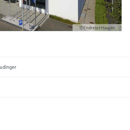
©Endress+Hauser
udinger