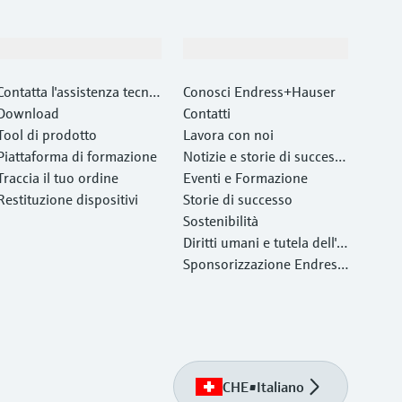
Supporta
La società
Contatta l'assistenza tecnic
Conosci Endress+Hauser
a
Download
Contatti
Tool di prodotto
Lavora con noi
Piattaforma di formazione
Notizie e storie di success
Traccia il tuo ordine
o
Eventi e Formazione
Restituzione dispositivi
Storie di successo
Sostenibilità
Diritti umani e tutela dell'a
mbiente
Sponsorizzazione Endress
+Hauser
CHE
•
Italiano