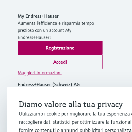
My Endress+Hauser
Aumenta l'efficienza e risparmia tempo
prezioso con un account My
Endress+Hauser!
Registrazione
Accedi
Maggiori informazioni
Endress+Hauser (Schweiz) AG
Svizzera
Diamo valore alla tua privacy
+41 61 715 7575
Utilizziamo i cookie per migliorare la tua esperienza
raccogliere dati statistici per ottimizzare la funzionali
info.ch@endress.com
fornire contenuti o annunci pubblicitari personalizzat