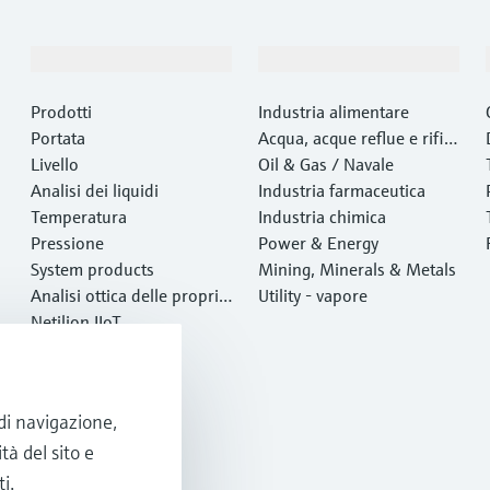
Prodotti e servizi
Industrie
Prodotti
Industria alimentare
Portata
Acqua, acque reflue e rifiut
Livello
i
Oil & Gas / Navale
Analisi dei liquidi
Industria farmaceutica
Temperatura
Industria chimica
Pressione
Power & Energy
System products
Mining, Minerals & Metals
Analisi ottica delle proprie
Utility - vapore
tà chimiche
Netilion IIoT
Software
Prodotti in evidenza
Tool di prodotto
 di navigazione,
Services
tà del sito e
i.