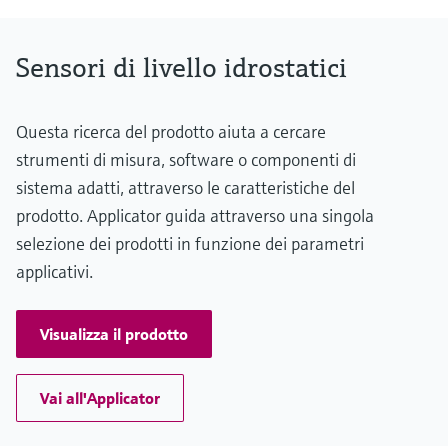
Pressione di processo / limite massimo di sovrapressione
10 bar (145 psi)
Distanza massima di misura
Sensori di livello idrostatici
20 m H2O
(66 ft H2O)
Parti bagnate
316L
Questa ricerca del prodotto aiuta a cercare
Materiale della membrana di processo
strumenti di misura, software o componenti di
Metallo
sistema adatti, attraverso le caratteristiche del
Cella di misura
200 mbar...2 bar
prodotto. Applicator guida attraverso una singola
(3 psi...29 psi)
selezione dei prodotti in funzione dei parametri
applicativi.
Visualizza il prodotto
Vai all'Applicator