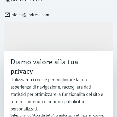
info.ch@endress.com
Prodotti e servizi
Industrie
Diamo valore alla tua
privacy
Supporta
Utilizziamo i cookie per migliorare la tua
esperienza di navigazione, raccogliere dati
La società
statistici per ottimizzare la funzionalità del sito e
fornire contenuti o annunci pubblicitari
personalizzati.
CHE
•
Italiano
Selezionando "Accetta tutti", ci autorizzi a utilizzare i cookie.