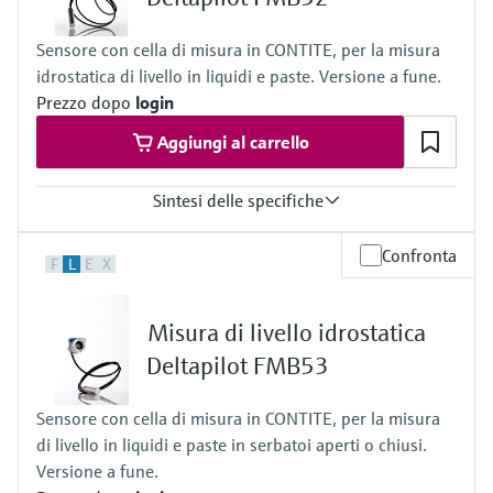
Campo di misura della pressione
100 mbar...10 bar
Sensore con cella di misura in CONTITE, per la misura
(1.5 psi...150 psi)
idrostatica di livello in liquidi e paste. Versione a fune.
Pressione di processo / limite massimo di sovrapressione
40 bar (600 psi)
Prezzo dopo
login
Distanza massima di misura
Aggiungi al carrello
100 m (328 ft) H2O
Parti bagnate
Alloy C
Sintesi delle specifiche
316L
rivestimento opzionale AuPt
Precisione
Materiale della membrana di processo
Confronta
F
L
E
X
Standard 0.2%
316L, AlloyC
Opzionale 0.1%
oro-rodio
Temperatura di processo
Cella di misura
Misura di livello idrostatica
Cavo PE: -10 … 70 °C/14 … 158 °F
100 mbar...10 bar
Cavo FEP: -10 … 80 °C/14 … 176 °F
Deltapilot FMB53
(1.5 psi...150 psi)
Campo di misura della pressione
100 mbar...10 bar
Sensore con cella di misura in CONTITE, per la misura
(1.5 psi...150 psi)
di livello in liquidi e paste in serbatoi aperti o chiusi.
Pressione di processo / limite massimo di sovrapressione
40 bar (600 psi)
Versione a fune.
Distanza massima di misura