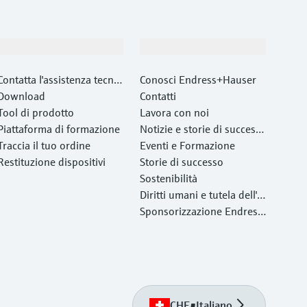
Supporta
La società
Contatta l'assistenza tecnic
Conosci Endress+Hauser
a
Download
Contatti
Tool di prodotto
Lavora con noi
Piattaforma di formazione
Notizie e storie di success
Traccia il tuo ordine
o
Eventi e Formazione
Restituzione dispositivi
Storie di successo
Sostenibilità
Diritti umani e tutela dell'a
mbiente
Sponsorizzazione Endress
+Hauser
CHE
•
Italiano