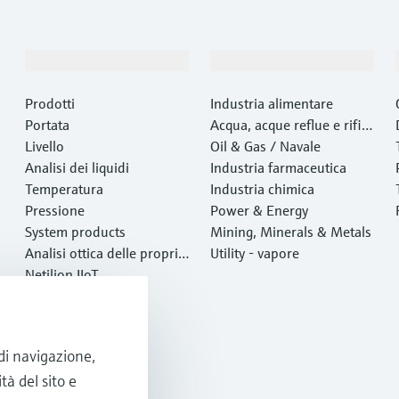
Prodotti e servizi
Industrie
Prodotti
Industria alimentare
Portata
Acqua, acque reflue e rifiut
Livello
i
Oil & Gas / Navale
Analisi dei liquidi
Industria farmaceutica
Temperatura
Industria chimica
Pressione
Power & Energy
System products
Mining, Minerals & Metals
Analisi ottica delle proprie
Utility - vapore
tà chimiche
Netilion IIoT
Software
Prodotti in evidenza
Tool di prodotto
 di navigazione,
Services
tà del sito e