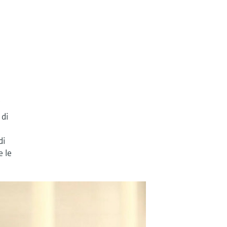
i
 di
di
e le