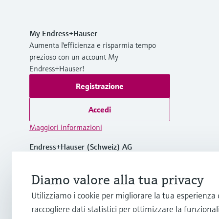
My Endress+Hauser
Aumenta l'efficienza e risparmia tempo
prezioso con un account My
Endress+Hauser!
Registrazione
Accedi
Maggiori informazioni
Endress+Hauser (Schweiz) AG
Svizzera
Diamo valore alla tua privacy
+41 61 715 7575
Utilizziamo i cookie per migliorare la tua esperienza
raccogliere dati statistici per ottimizzare la funzionali
info.ch@endress.com