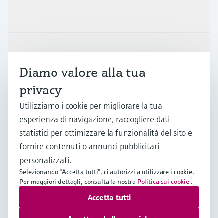
Prodotti e servizi
Industrie
Diamo valore alla tua
Supporta
privacy
Utilizziamo i cookie per migliorare la tua
esperienza di navigazione, raccogliere dati
La società
statistici per ottimizzare la funzionalità del sito e
fornire contenuti o annunci pubblicitari
personalizzati.
CHE
•
Italiano
Selezionando "Accetta tutti", ci autorizzi a utilizzare i cookie.
Per maggiori dettagli, consulta la nostra
Politica sui cookie
.
Accetta tutti
Copyright © Endress+Hauser Group Services AG
Imprint
Termini di utilizzo
Privacy Policy