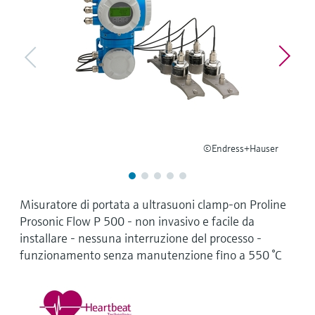
microonde
microonde
dell'eccellenza operativa e dei
Accesso a Device Viewer
modelli decisionali
Memosens technology
Misura del livello tramite la misura
Trova informazioni e documentazione
specifiche sul prodotto
della pressione
Visualizza tutti
Trova i ricambi giusti
Visualizza tutti
Trova i ricambi per codice prodotto, codice
ordine o numero di serie
©Endress+Hauser
Misuratore di portata a ultrasuoni clamp-on Proline
Prosonic Flow P 500 - non invasivo e facile da
installare - nessuna interruzione del processo -
funzionamento senza manutenzione fino a 550 °C