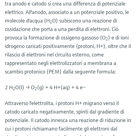
tra anodo e catodo si crea una differenza di potenziale
elettrico. All'anodo, associato a un potenziale positivo, le
molecole d'acqua (H
O) subiscono una reazione di
2
ossidazione che porta a una perdita di elettroni. Ciò
provoca la formazione di ossigeno gassoso (O
) e di ioni
2
idrogeno caricati positivamente (protoni, H+), oltre che il
rilascio di elettroni nel circuito esterno, come
rappresentato negli elettrolizzatori a membrana a
scambio protonico (PEM) dalla seguente formula:
2 H
O(l) → O
(g) + 4 H+(aq) + 4 e−
2
2
Attraverso l'elettrolita, i protoni H+ migrano verso il
catodo caricato negativamente, spinti dal gradiente di
potenziale. Il catodo innesca una reazione di riduzione in
cui i protoni richiamano facilmente gli elettroni dal