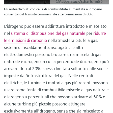
©Adobe Stock/scharfsinn86
Gli autoarticolati con celle di combustibile alimentate a idrogeno
consentono il transito commerciale a zero emissioni di CO
.
2
L'idrogeno può essere addirittura introdotto e miscelato
nel
sistema di distribuzione del gas naturale
per
ridurre
le emissioni di carbonio
nell'atmosfera. Stufe a gas,
sistemi di riscaldamento, asciugatrici e altri
elettrodomestici possono bruciare una miscela di gas
naturale e idrogeno in cui la percentuale di idrogeno può
arrivare fino al 20%, spesso limitata soltanto dalle soglie
imposte dall'infrastruttura del gas. Nelle centrali
elettriche, le turbine e i motori a gas più recenti possono
usare come fonte di combustibile miscele di gas naturale
e idrogeno a percentuali che possono arrivare al 50% e
alcune turbine più piccole possono attingere
esclusivamente all'idrogeno, senza che sia miscelato al