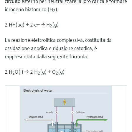
circuito esterno per neutralizzare la loro carica e formare
idrogeno biatomico (H
):
2
2 H+(aq) + 2 e− → H
(g)
2
La reazione elettrolitica complessiva, costituita da
ossidazione anodica e riduzione catodica, è
rappresentata dalla seguente formula:
2 H
O(l) → 2 H
(g) + O
(g)
2
2
2