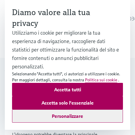
Note finali
Diamo valore alla tua
https://www.sciencedirect.com/science/article/pii/
privacy
International Energy Agency
Utilizziamo i cookie per migliorare la tua
Il progetto Hyflexpower
esperienza di navigazione, raccogliere dati
Pionieri dell'idrogeno verde - Iberdrola
statistici per ottimizzare la funzionalità del sito e
fornire contenuti o annunci pubblicitari
Approfondite il tema della
personalizzati.
Selezionando "Accetta tutti", ci autorizzi a utilizzare i cookie.
sostenibilità
Per maggiori dettagli, consulta la nostra
Politica sui cookie
.
Accetta tutti
Economia dell'idrogeno: il
Accetta solo l'essenziale
carburante del futuro su cui
Personalizzare
occorre lavorare oggi
L’idrogeno potrebbe diventare la principale