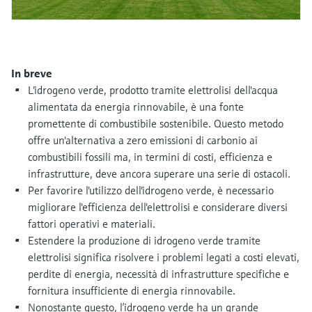
microonde
microonde
dell'eccellenza operativa e dei
Accesso a Device Viewer
modelli decisionali
Memosens technology
Misura del livello tramite la misura
Trova informazioni e documentazione
specifiche sul prodotto
della pressione
In breve
Visualizza tutti
L'idrogeno verde, prodotto tramite elettrolisi dell'acqua
Trova i ricambi giusti
Visualizza tutti
alimentata da energia rinnovabile, è una fonte
Trova i ricambi per codice prodotto, codice
promettente di combustibile sostenibile. Questo metodo
ordine o numero di serie
offre un'alternativa a zero emissioni di carbonio ai
combustibili fossili ma, in termini di costi, efficienza e
infrastrutture, deve ancora superare una serie di ostacoli.
Per favorire l'utilizzo dell'idrogeno verde, è necessario
migliorare l'efficienza dell'elettrolisi e considerare diversi
fattori operativi e materiali.
Estendere la produzione di idrogeno verde tramite
elettrolisi significa risolvere i problemi legati a costi elevati,
perdite di energia, necessità di infrastrutture specifiche e
fornitura insufficiente di energia rinnovabile.
Nonostante questo, l’idrogeno verde ha un grande