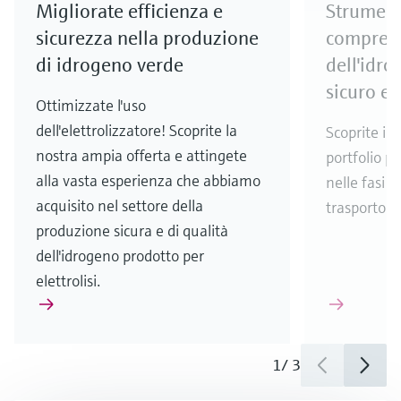
Migliorate efficienza e
Strument
sicurezza nella produzione
compress
di idrogeno verde
dell'idr
sicuro ed
Ottimizzate l'uso
dell'elettrolizzatore! Scoprite la
Scoprite il 
nostra ampia offerta e attingete
portfolio pe
alla vasta esperienza che abbiamo
nelle fasi 
acquisito nel settore della
trasporto de
produzione sicura e di qualità
dell'idrogeno prodotto per
elettrolisi.
1
/
3