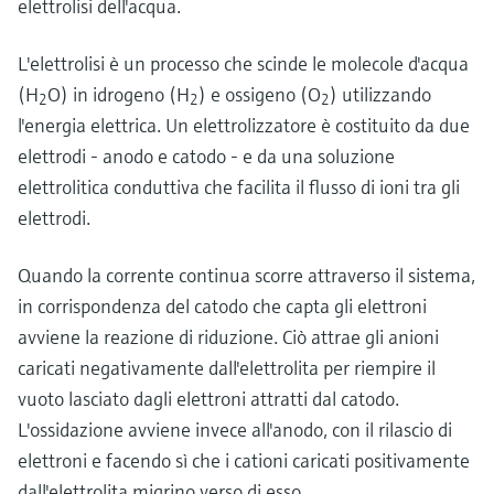
elettrolisi dell'acqua.
L'elettrolisi è un processo che scinde le molecole d'acqua
(H
O) in idrogeno (H
) e ossigeno (O
) utilizzando
2
2
2
l'energia elettrica. Un elettrolizzatore è costituito da due
elettrodi - anodo e catodo - e da una soluzione
elettrolitica conduttiva che facilita il flusso di ioni tra gli
elettrodi.
Quando la corrente continua scorre attraverso il sistema,
in corrispondenza del catodo che capta gli elettroni
avviene la reazione di riduzione. Ciò attrae gli anioni
caricati negativamente dall'elettrolita per riempire il
vuoto lasciato dagli elettroni attratti dal catodo.
L'ossidazione avviene invece all'anodo, con il rilascio di
elettroni e facendo sì che i cationi caricati positivamente
dall'elettrolita migrino verso di esso.