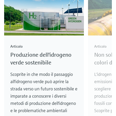
Articolo
Articolo
Produzione dell'idrogeno
Non solo 
verde sostenibile
colori de
Scoprite in che modo il passaggio
L'idrogeno 
all'idrogeno verde può aprire la
emissioni of
strada verso un futuro sostenibile e
scegliere op
imparate a conoscere i diversi
produzione 
metodi di produzione dell'idrogeno
fossili con
e le problematiche ambientali
Scoprite pe