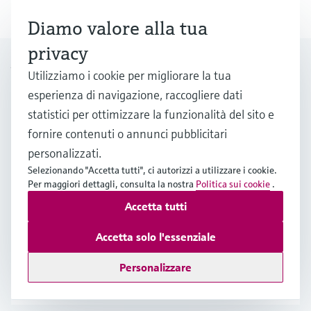
2341
Diamo valore alla tua
privacy
Approfondite il tema della
Utilizziamo i cookie per migliorare la tua
sostenibilità
esperienza di navigazione, raccogliere dati
statistici per ottimizzare la funzionalità del sito e
fornire contenuti o annunci pubblicitari
Transizione energetica attraverso
personalizzati.
l’elettrificazione – un fattore
Selezionando "Accetta tutti", ci autorizzi a utilizzare i cookie.
chiave per un mondo a "emissioni
Per maggiori dettagli, consulta la nostra
Politica sui cookie
.
nette zero"
Accetta tutti
Scoprite perché l'elettrificazione, favorendo la
Accetta solo l'essenziale
transizione energetica industriale, è un fattore
Personalizzare
chiave per un mondo a "emissioni nette zero" e
un futuro più sostenibile.