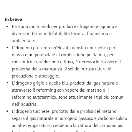
microonde
microonde
dell'eccellenza operativa e dei
Accesso a Device Viewer
modelli decisionali
Memosens technology
Misura del livello tramite la misura
In breve
Trova informazioni e documentazione
specifiche sul prodotto
Esistono molti modi per produrre idrogeno e ognuno è
della pressione
Visualizza tutti
diverso in termini di fattibilità tecnica, finanziaria e
Trova i ricambi giusti
ambientale.
Visualizza tutti
Trova i ricambi per codice prodotto, codice
L'idrogeno presenta un'elevata densità energetica per
ordine o numero di serie
massa e un potenziale di combustione pulita ma, per
consentirne un'adozione diffusa, è necessario risolvere il
problema della mancanza di solide infrastrutture di
produzione e stoccaggio..
L'idrogeno grigio e quello blu, prodotti dal gas naturale
attraverso il reforming con vapore del metano o il
reforming autotermico, sono attualmente i tipi più comuni
nell'industria.
L'idrogeno turchese, prodotto dalla pirolisi del metano,
separa il gas naturale in idrogeno gassoso e carbonio solido
ad alte temperature, rendendo la cattura del carbonio più