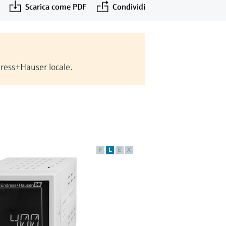
Scarica come PDF
Condividi
dress+Hauser locale.
F
L
E
X