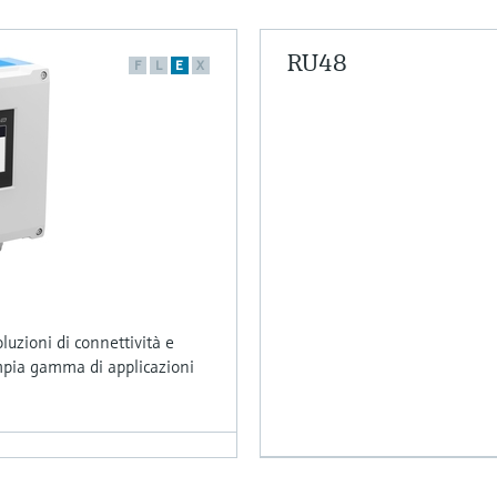
RU48
F
L
E
X
uzioni di connettività e
mpia gamma di applicazioni