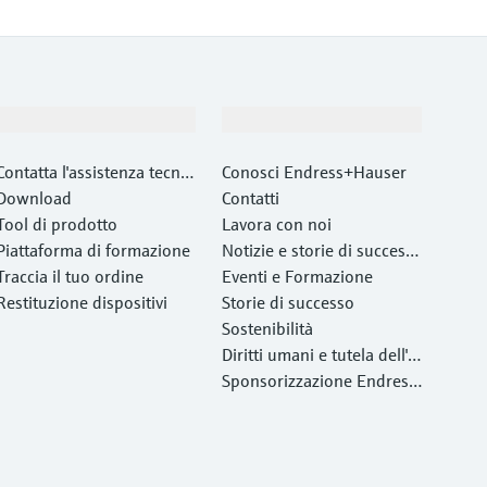
Supporta
La società
Contatta l'assistenza tecnic
Conosci Endress+Hauser
a
Download
Contatti
Tool di prodotto
Lavora con noi
Piattaforma di formazione
Notizie e storie di success
Traccia il tuo ordine
o
Eventi e Formazione
Restituzione dispositivi
Storie di successo
Sostenibilità
Diritti umani e tutela dell'a
mbiente
Sponsorizzazione Endress
+Hauser