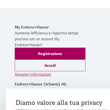
My Endress+Hauser
Aumenta l'efficienza e risparmia tempo
prezioso con un account My
Endress+Hauser!
Registrazione
Accedi
Maggiori informazioni
Endress+Hauser (Schweiz) AG
Svizzera
Diamo valore alla tua privacy
+41 61 715 7575