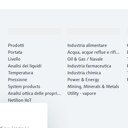
Prodotti e servizi
Industrie
Prodotti
Industria alimentare
Portata
Acqua, acque reflue e rifiut
Livello
i
Oil & Gas / Navale
Analisi dei liquidi
Industria farmaceutica
Temperatura
Industria chimica
Pressione
Power & Energy
System products
Mining, Minerals & Metals
Analisi ottica delle proprie
Utility - vapore
tà chimiche
Netilion IIoT
Software
Prodotti in evidenza
Tool di prodotto
Services