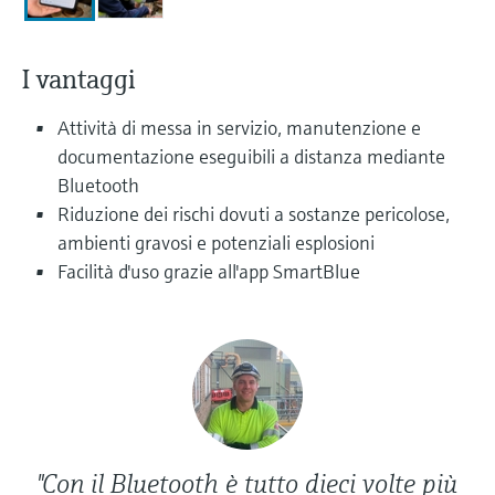
microonde
microonde
dell'eccellenza operativa e dei
Accesso a Device Viewer
modelli decisionali
Memosens technology
Misura del livello tramite la misura
I vantaggi
Trova informazioni e documentazione
specifiche sul prodotto
della pressione
Visualizza tutti
Attività di messa in servizio, manutenzione e
Trova i ricambi giusti
documentazione eseguibili a distanza mediante
Visualizza tutti
Trova i ricambi per codice prodotto, codice
Bluetooth
ordine o numero di serie
Riduzione dei rischi dovuti a sostanze pericolose,
ambienti gravosi e potenziali esplosioni
Facilità d'uso grazie all'app SmartBlue
"Con il Bluetooth è tutto dieci volte più