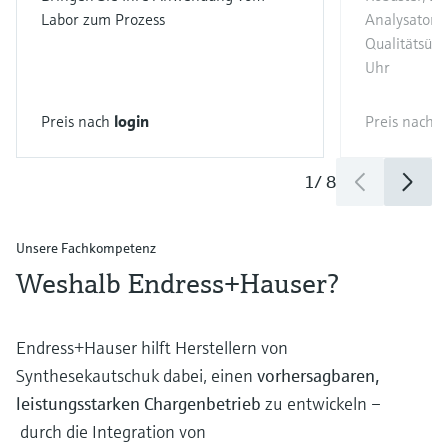
Labor zum Prozess
Analysator f
Qualitätsüb
Uhr
Preis nach
login
Preis nach
l
1
/
8
Unsere Fachkompetenz
Weshalb Endress+Hauser?
Endress+Hauser hilft Herstellern von
Synthesekautschuk dabei, einen
vorhersagbaren,
leistungsstarken Chargenbetrieb
zu entwickeln –
durch die Integration von