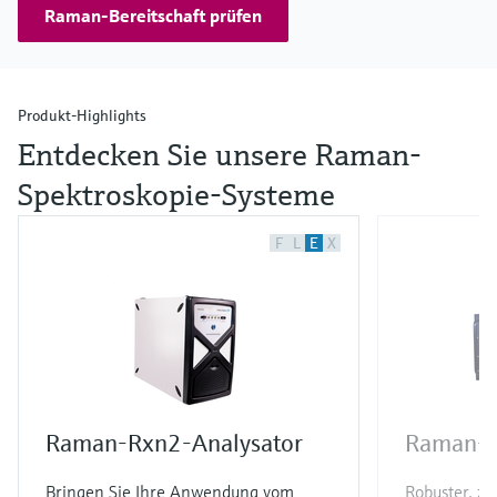
Raman-Bereitschaft prüfen
Produkt-Highlights
Entdecken Sie unsere Raman-
Spektroskopie-Systeme
F
L
E
X
Raman-Rxn2-Analysator
Raman-R
Bringen Sie Ihre Anwendung vom
Robuster, z