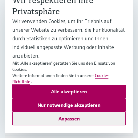
Wir respektieren Ihre
Weitere Informationen
Privatsphäre
Endress+Hauser (Schweiz) AG
Wir verwenden Cookies, um Ihr Erlebnis auf
Schweiz
unserer Website zu verbessern, die Funktionalität
durch Statistiken zu optimieren und Ihnen
+41 61 715 7575
individuell angepasste Werbung oder Inhalte
anzubieten.
info.ch@endress.com
Mit „Alle akzeptieren“ gestatten Sie uns den Einsatz von
Cookies.
Weitere Informationen finden Sie in unserer
Cookie-
Produkte & Dienstleistungen
Richtlinie
.
Alle akzeptieren
Branchen
Nur notwendige akzeptieren
Anpassen
Support