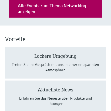
Füllstandsmessung
Analysatoren für Härte, Eisen,
Alle Events zum Thema Networking
Device Viewer
Aluminium & Chromat
anzeigen
Produktspezifische Informationen und
Füllstandsmessung Druck
Dokumente finden
Prozessphotometer
Alle ansehen
Ersatzteilsuche
Mikrowellentransmission
Vorteile
Ersatzteile anhand von Produktwurzel,
Bestellcode oder Seriennummer finden
Memosens-Technologie
Lockere Umgebung
Alle ansehen
Treten Sie ins Gespräch mit uns in einer entspannten
Atmosphäre
Aktuellste News
Erfahren Sie das Neueste über Produkte und
Lösungen