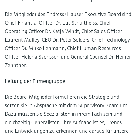
Füllstandsmessung
Analysatoren für Härte, Eisen,
Device Viewer
Aluminium & Chromat
Die Mitglieder des Endress+Hauser Executive Board sind
Produktspezifische Informationen und
Füllstandsmessung Druck
Chief Financial Officer Dr. Luc Schultheiss, Chief
Dokumente finden
Prozessphotometer
Operating Officer Dr. Katja Windt, Chief Sales Officer
Alle ansehen
Ersatzteilsuche
Laurent Mulley, CEO Dr. Peter Selders, Chief Technology
Mikrowellentransmission
Ersatzteile anhand von Produktwurzel,
Officer Dr. Mirko Lehmann, Chief Human Resources
Bestellcode oder Seriennummer finden
Officer Helena Svensson und General Counsel Dr. Heiner
Memosens-Technologie
Zehntner.
Alle ansehen
Leitung der Firmengruppe
Die Board-Mitglieder formulieren die Strategie und
setzen sie in Absprache mit dem Supervisory Board um.
Dazu müssen sie Spezialisten in ihrem Fach sein und
gleichzeitig Generalisten. Ihre Aufgabe ist es, Trends
und Entwicklungen zu erkennen und daraus für unsere