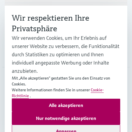
Branchen
Wir respektieren Ihre
Privatsphäre
Support
Wir verwenden Cookies, um Ihr Erlebnis auf
unserer Website zu verbessern, die Funktionalität
durch Statistiken zu optimieren und Ihnen
Unternehmen
individuell angepasste Werbung oder Inhalte
anzubieten.
Mit „Alle akzeptieren“ gestatten Sie uns den Einsatz von
Cookies.
CHE
•
Deutsch
Weitere Informationen finden Sie in unserer
Cookie-
Richtlinie
.
Alle akzeptieren
Copyright © Endress+Hauser Group Services AG
Impressum
Nutzungsbedingungen
Datenschutz
Nur notwendige akzeptieren
Rechtliches & AGB
Anpassen