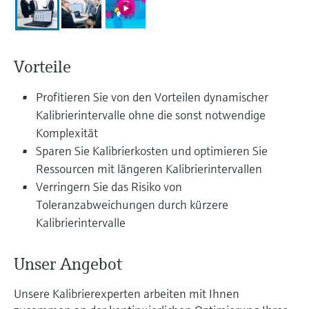
Füllstandsmessung
Analysatoren für Härte, Eisen,
Device Viewer
Aluminium & Chromat
Produktspezifische Informationen und
Füllstandsmessung Druck
Dokumente finden
Vorteile
Prozessphotometer
Alle ansehen
Ersatzteilsuche
Profitieren Sie von den Vorteilen dynamischer
Mikrowellentransmission
Ersatzteile anhand von Produktwurzel,
Kalibrierintervalle ohne die sonst notwendige
Bestellcode oder Seriennummer finden
Komplexität
Memosens-Technologie
Sparen Sie Kalibrierkosten und optimieren Sie
Ressourcen mit längeren Kalibrierintervallen
Alle ansehen
Verringern Sie das Risiko von
Toleranzabweichungen durch kürzere
Kalibrierintervalle
Unser Angebot
Unsere Kalibrierexperten arbeiten mit Ihnen