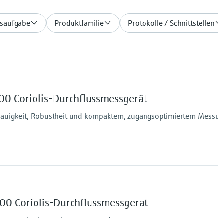
saufgabe
Produktfamilie
Protokolle / Schnittstellen
00 Coriolis-Durchflussmessgerät
nauigkeit, Robustheit und kompaktem, zugangsoptimiertem Mes
Max. Prozessdruck
% (Standard), 0,05 % (Option)
PN 100, Class 600, 63
0 %
Messstoffberührende
00 Coriolis-Durchflussmessgerät
Messrohr: 1.4539 (90
cm³
Anschluss: 1.4404 (3