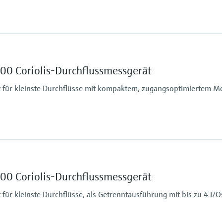
Max. Prozessdruck
430.9 bar (6250 psi)
 %
Messstoffberührende
00 Coriolis-Durchflussmessgerät
Messrohr: Rostfreier S
cm³
 für kleinste Durchflüsse mit kompaktem, zugangsoptimiertem 
Max. Prozessdruck
430.9 bar (6250 psi)
 %
Messstoffberührende
00 Coriolis-Durchflussmessgerät
Messrohr: Rostfreier S
cm³
ür kleinste Durchflüsse, als Getrenntausführung mit bis zu 4 I/O