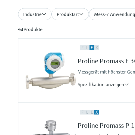
Industrie
Produktart
Mess-/ Anwendung
43
Produkte
F
L
E
X
Proline Promass F 3
Messgerät mit höchster Ge
Spezifikation anzeigen
Max. Messabweichung
F
L
E
X
Massefluss (Flüssigkeit): ±0,10 
Volumenfluss (Flüssigkeit): ±0,1
Proline Promass P 1
Massefluss (Gas): ±0,25 %
Dichte (Flüssigkeit): ±0,0005 g/