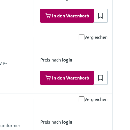
In den Warenkorb
Vergleichen
 Materialien
6L)
Preis nach
login
16L); 1.4404 (316/316L)
GMP-
In den Warenkorb
Vergleichen
 Materialien
Stahl 1.4435, 316L
Preis nach
login
rbonat Makloron RX 1805
ssumformer