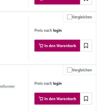
Vergleichen
 Materialien
Preis nach
login
tahl, 1.4435 (316/316L); Alloy C22
In den Warenkorb
Vergleichen
 400 bar (5800 psi)
 Materialien
Preis nach
login
4L)
umformer
04L); 1.4404 (316/316L)
In den Warenkorb