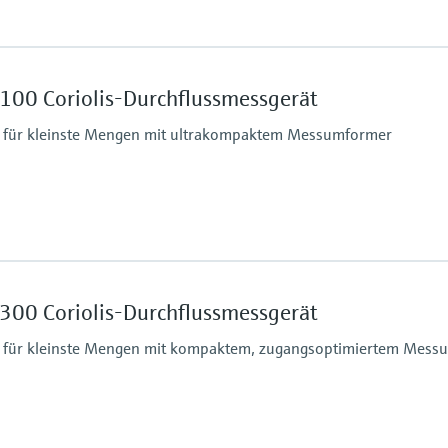
Max. Prozessdruck
430.9 bar (6250 psi)
100 Coriolis-Durchflussmessgerät
 %
Messstoffberührende
Messrohr: Rostfreier S
für kleinste Mengen mit ultrakompaktem Messumformer
cm³
Max. Prozessdruck
PN 40, Class 300, 10K,
300 Coriolis-Durchflussmessgerät
 %
Messstoffberührende
Messrohr: 1.4539 (90
für kleinste Mengen mit kompaktem, zugangsoptimiertem Mess
/cm3
Anschluss: 1.4539 (9