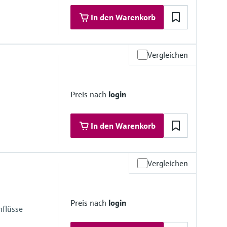
In den Warenkorb
Vergleichen
 Materialien
6/316L)
Preis nach
login
16/316L)
In den Warenkorb
Vergleichen
 400 bar (5800 psi)
 Materialien
4L); Alloy C22, 2.4602 (UNS N06022)
Preis nach
login
04L); Alloy C22, 2.4602 (UNS N06022);1.4404 (316/316L)
hflüsse