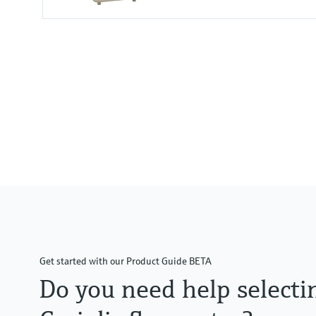
Max. Messabweichung
Massefluss (Flüssigkeit): ±0,10 
Volumenfluss (Flüssigkeit): ±0,1
Massefluss (Gas): ±0,50 %
Dichte (Flüssigkeit): ±0,0005 g/
Messbereich
0...1000 kg/h (0...37 lb/min)
Messstofftemperaturbereich
–50...+205 °C (–58...+401 °F)
Get started with our Product Guide BETA
Do you need help selecti