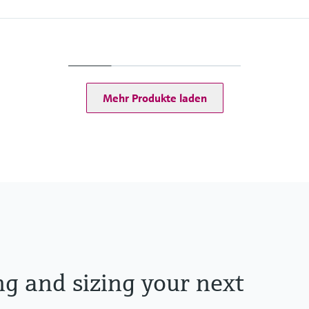
Max. Prozessdruck
% (Standard)
PN 40, Class 300, 10K,
0 %
Messstoffberührende
Messrohr: 1.4539
cm³
Anschluss: 1.4539 (9
Mehr Produkte laden
ng and sizing your next