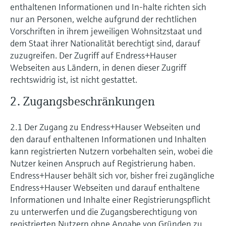
Füllstandsmessung
enthaltenen Informationen und In-halte richten sich
Analysatoren für Härte, Eisen,
Device Viewer
nur an Personen, welche aufgrund der rechtlichen
Aluminium & Chromat
Vorschriften in ihrem jeweiligen Wohnsitzstaat und
Produktspezifische Informationen und
Füllstandsmessung Druck
Dokumente finden
dem Staat ihrer Nationalität berechtigt sind, darauf
Prozessphotometer
zuzugreifen. Der Zugriff auf Endress+Hauser
Alle ansehen
Ersatzteilsuche
Webseiten aus Ländern, in denen dieser Zugriff
Mikrowellentransmission
Ersatzteile anhand von Produktwurzel,
rechtswidrig ist, ist nicht gestattet.
Bestellcode oder Seriennummer finden
2. Zugangsbeschränkungen
Memosens-Technologie
2.1 Der Zugang zu Endress+Hauser Webseiten und
Alle ansehen
den darauf enthaltenen Informationen und Inhalten
kann registrierten Nutzern vorbehalten sein, wobei die
Nutzer keinen Anspruch auf Registrierung haben.
Endress+Hauser behält sich vor, bisher frei zugängliche
Endress+Hauser Webseiten und darauf enthaltene
Informationen und Inhalte einer Registrierungspflicht
zu unterwerfen und die Zugangsberechtigung von
registrierten Nutzern ohne Angabe von Gründen zu