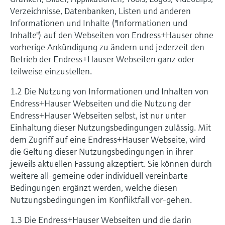
Learning Center
Kultur & Werte
Networking
Sauerstoffsensoren und -
Verzeichnisse, Datenbanken, Listen und anderen
Job opportunities at
Optische Analyse
Temperaturschalter
Energiemanager &
Netilion Device Viewer
Grundstoffe, Bergbau, Metalle
Karriere
Learning Center – Geführte Kurse und
Differenzdruck-Durchflussmessung
Hydrostatische Füllstandsmessung
Prozess-Gasanalysatoren
Endress+Hauser Optical Analysis
messumformer
Informationen und Inhalte ("Informationen und
Endress+Hauser SICK
Wissensressourcen auf der Endress+Hauser
Applikationsmanager
Nachhaltigkeit
Event- und Schulungsfinder
Inhalte") auf den Webseiten von Endress+Hauser ohne
Lernplattform ermöglichen die
Netilion IIoT
Oberflächenthermometer und
Netilion Water
Hilfskreisläufe - Dampf
Alle ansehen
Konduktive Füllstandsmessung
Luftqualitätsmessgeräte
vorherige Ankündigung zu ändern und jederzeit den
Endress+Hauser SICK
Laborgeräte
Weiterbildung jederzeit und von jedem
Anlegefühler
Überspannungsschutzgeräte
Verbundene Unternehmen
Standort aus.
Betrieb der Endress+Hauser Webseiten ganz oder
Events & Schulungen
Software
teilweise einzustellen.
Füllstandsmessung Schwimmer
Rauchdetektoren
Automatische Probenehmer
Wählen Sie aus einer Vielfalt an Events aus,
Kabelfühler
Alle ansehen
sei es Schulungen, Seminare, Messen,
Im Fokus für alle Branchen
1.2 Die Nutzung von Informationen und Inhalten von
Fachtagungen oder Online-Seminare.
Radiometrische Messung
Sichtweitemessgeräte
SAK-, CSB- und TOC-Analysatoren
Endress+Hauser Webseiten und die Nutzung der
Multipoint Thermometer
Produktwerkzeuge
Lösungen für Nachhaltigkeit in der
Endress+Hauser Webseiten selbst, ist nur unter
Drehflügelschalter
Überhöhendetektoren
Redox-Elektroden und -
Einhaltung dieser Nutzungsbedingungen zulässig. Mit
Industrie
Alle ansehen
dem Zugriff auf eine Endress+Hauser Webseite, wird
Produktfinder
Messumformer
Servo Füllstandsmessung
Alle ansehen
die Geltung dieser Nutzungsbedingungen in ihrer
Produkte anhand von Produktmerkmalen
Der Wandel in der Prozessindustrie
jeweils aktuellen Fassung akzeptiert. Sie können durch
finden
Schlammspiegelmessung
durch Digitalisierung
weitere all-gemeine oder individuell vereinbarte
Elektromechanische
Applicator
Bedingungen ergänzt werden, welche diesen
Füllstandsmessung
Analysatoren für Ammonium,
Operational Excellence dank
Nutzungsbedingungen im Konfliktfall vor-gehen.
Produkte anhand von
Nitrat, Phosphat etc.
entscheidungsrelevanter
Anwendungsparametern finden, auswählen
Mikrowellenschranke
1.3 Die Endress+Hauser Webseiten und die darin
und konfigurieren
Prozesstransparenz