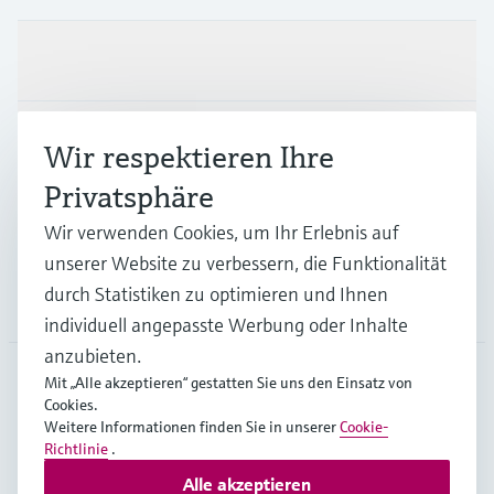
Produkte & Dienstleistungen
Branchen
Wir respektieren Ihre
Privatsphäre
Support
Wir verwenden Cookies, um Ihr Erlebnis auf
unserer Website zu verbessern, die Funktionalität
durch Statistiken zu optimieren und Ihnen
Unternehmen
individuell angepasste Werbung oder Inhalte
anzubieten.
Mit „Alle akzeptieren“ gestatten Sie uns den Einsatz von
Cookies.
CHE
•
Deutsch
Weitere Informationen finden Sie in unserer
Cookie-
Richtlinie
.
Alle akzeptieren
Copyright © Endress+Hauser Group Services AG