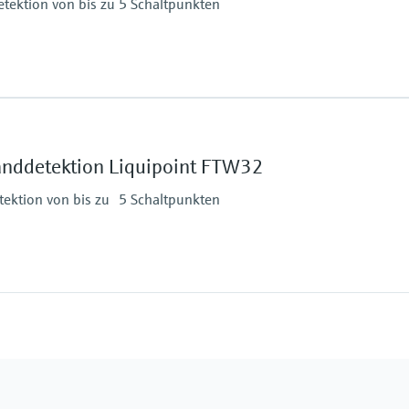
ektion von bis zu 5 Schaltpunkten
Min. Mediumsleitfähi
10 µS/cm
ruck
anddetektion Liquipoint FTW32
ektion von bis zu 5 Schaltpunkten
Min. Mediumsleitfähi
10 µS/cm
ruck