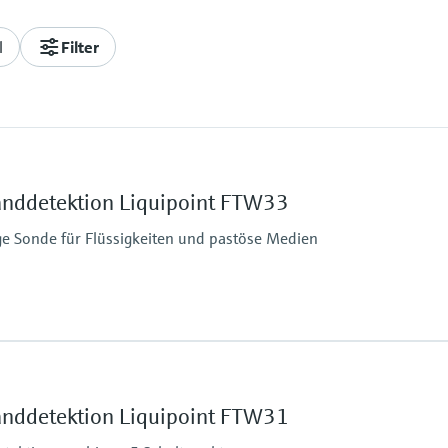
l
Filter
anddetektion Liquipoint FTW33
e Sonde für Flüssigkeiten und pastöse Medien
Prozessdruck / max. 
Vakuum ... 25 bar
anddetektion Liquipoint FTW31