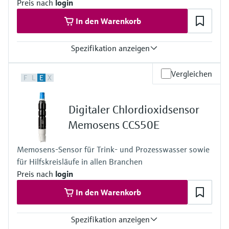
Preis nach
login
In den Warenkorb
Spezifikation anzeigen
Max. Messabweichung
Vergleichen
F
L
E
X
Volumenfluss:
±3% v.M. für DN 15
±2% v.M. DN 25…200
Digitaler Chlordioxidsensor
±2% v.M.. ab DN 200
Messbereich
Memosens CCS50E
0…15 m/s (0…50 ft/s)
Messstofftemperaturbereich
Memosens-Sensor für Trink- und Prozesswasser sowie
DN 15…65 (½…2½"): -40…+150°C (–40…+302 °F)
für Hilfskreisläufe in allen Branchen
DN 50…4000 (2…160"): –40…+170°C (–40…+338 °F)
DN 50...600 (2...24"): 150...550°C (+150...1022°F)
Preis nach
login
Max. Prozessdruck
In den Warenkorb
N/A
Spezifikation anzeigen