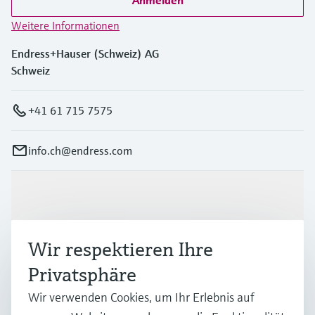
Anmelden
Weitere Informationen
Endress+Hauser (Schweiz) AG
Schweiz
+41 61 715 7575
info.ch@endress.com
Produkte & Dienstleistungen
Wir respektieren Ihre
Branchen
Privatsphäre
Wir verwenden Cookies, um Ihr Erlebnis auf
Support