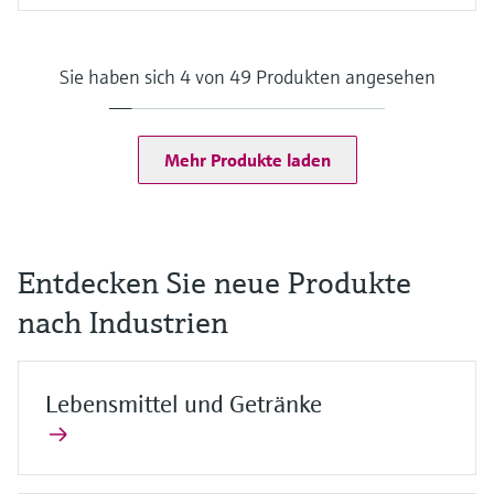
Messbereich
Spur: 0 bis 5 mg/l ClO2
Standard: 0 bis 20 mg/l ClO2
Sie haben sich 4 von 49 Produkten angesehen
Hoch: 0 bis 200 mg/l ClO2
Prozesstemperatur
0 … 55 °C, nicht-gefrierend
(32 ... 130 °F)
Mehr Produkte laden
Prozessdruck
Max. 2 bar abs
(Max. 29 psi abs)
Entdecken Sie neue Produkte
nach Industrien
Lebensmittel und Getränke