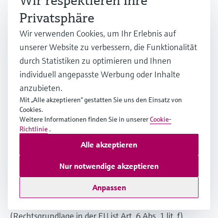
Wir respektieren Ihre
dann der Fall, wenn die jeweilige Konversation mit
Privatsphäre
dem Nutzer beendet ist. Beendet ist die Konversation
dann, wenn sich aus den Umständen entnehmen lässt,
Wir verwenden Cookies, um Ihr Erlebnis auf
dass der betroffene Sachverhalt abschließend geklärt
unserer Website zu verbessern, die Funktionalität
ist.
durch Statistiken zu optimieren und Ihnen
4. Bereitstellung der Webseite und
individuell angepasste Werbung oder Inhalte
Logfiles
anzubieten.
Mit „Alle akzeptieren“ gestatten Sie uns den Einsatz von
(1) Bei der bloß informatorischen Nutzung der
Cookies.
Weitere Informationen finden Sie in unserer
Cookie-
Webseite, also wenn Sie sich nicht registrieren oder
Richtlinie
.
uns anderweitig Informationen übermitteln, erheben
Alle akzeptieren
wir nur die personenbezogenen Daten, die Ihr Browser
automatisch an unseren Server übermittelt. Wenn Sie
Nur notwendige akzeptieren
unsere Webseite betrachten möchten, erheben wir die
folgenden Daten, die für uns technisch erforderlich
Anpassen
sind, um Ihnen unsere Webseite anzuzeigen und die
Stabilität und Sicherheit zu gewährleisten
(Rechtsgrundlage in der EU ist Art. 6 Abs. 1 lit. f)