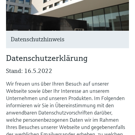
Füllstandsmessung
Analysatoren für Härte, Eisen,
Device Viewer
Aluminium & Chromat
Produktspezifische Informationen und
Füllstandsmessung Druck
Dokumente finden
Prozessphotometer
Alle ansehen
Ersatzteilsuche
Datenschutzhinweis
Mikrowellentransmission
Ersatzteile anhand von Produktwurzel,
Bestellcode oder Seriennummer finden
Datenschutzerklärung
Memosens-Technologie
Stand: 16.5.2022
Alle ansehen
Wir freuen uns über Ihren Besuch auf unserer
Webseite sowie über Ihr Interesse an unserem
Unternehmen und unseren Produkten. Im Folgenden
informieren wir Sie in Übereinstimmung mit den
anwendbaren Datenschutzvorschriften darüber,
welche personenbezogenen Daten wir im Rahmen
Ihres Besuches unserer Webseite und gegebenenfalls
des werblichen Emailversandes erheben, zu welchen