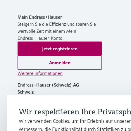
Mein Endress+Hauser
Steigern Sie die Effizienz und sparen Sie
wertvolle Zeit mit einem Mein
Endress+Hauser-Konto!
Jetzt registrieren
Anmelden
Weitere Informationen
Endress+Hauser (Schweiz) AG
Schweiz
+41 61 715 7575
Wir respektieren Ihre Privatsp
Wir verwenden Cookies, um Ihr Erlebnis auf unsere
info.ch@endress.com
verbessern, die Funktionalität durch Statistiken zu 