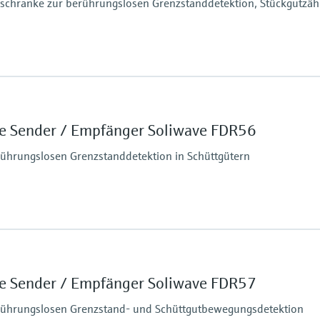
schranke zur berührungslosen Grenzstanddetektion, Stückgutzä
ruck
ebig
Min. Mediumsdichte
ebig
Schüttgewicht: > 10 g/
e Sender / Empfänger Soliwave FDR56
ührungslosen Grenzstanddetektion in Schüttgütern
ruck
ebig
Min. Mediumsdichte
ebig
Schüttgewicht: > 10 g/
e Sender / Empfänger Soliwave FDR57
rührungslosen Grenzstand- und Schüttgutbewegungsdetektion