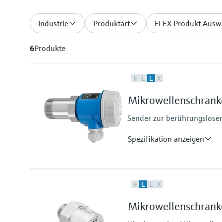
Industrie
Produktart
FLEX Produkt Ausw
6
Produkte
F
L
E
X
Mikrowellenschrank
Sender zur berührungslosen
Spezifikation anzeigen
Prozesstemperatur
F
L
E
X
Berührungslose Installation: beli
Einbau:
Mikrowellenschrank
-40°C...+70°C
Mit Hochtemperaturadapter: