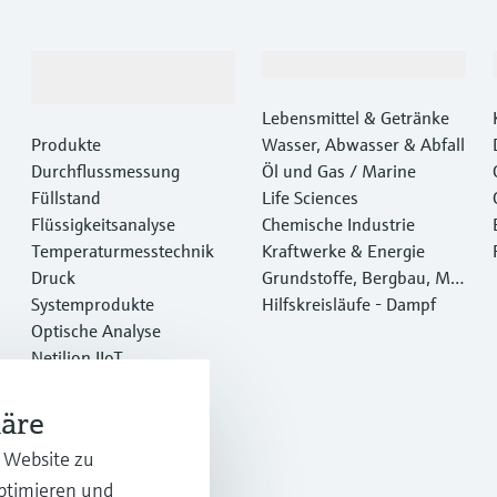
Produkte &
Branchen
Dienstleistungen
Lebensmittel & Getränke
Produkte
Wasser, Abwasser & Abfall
Durchflussmessung
Öl und Gas / Marine
Füllstand
Life Sciences
Flüssigkeitsanalyse
Chemische Industrie
Temperaturmesstechnik
Kraftwerke & Energie
Druck
Grundstoffe, Bergbau, Met
Systemprodukte
alle
Hilfskreisläufe - Dampf
Optische Analyse
Netilion IIoT
Software
Empfohlene Produkte
häre
Online Tools
r Website zu
Dienstleistungen
optimieren und