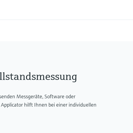
ebig
Min. Mediumsdichte
ebig
Schüttgewicht: > 10 g/
ruck
ebig
llstandsmessung
ssenden Messgeräte, Software oder
licator hilft Ihnen bei einer individuellen