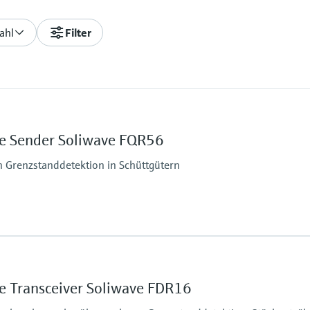
ahl
Filter
e Sender Soliwave FQR56
 Grenzstanddetektion in Schüttgütern
Min. Mediumsdichte
ebig
Schüttgewicht: > 10 g/
e Transceiver Soliwave FDR16