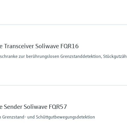
ruck
ebig
Min. Mediumsdichte
ebig
Schüttgewicht: > 10 g/
e Transceiver Soliwave FQR16
schranke zur berührungslosen Grenzstanddetektion, Stückgutzä
ruck
ebig
Min. Mediumsdichte
ebig
Schüttgewicht: > 10 g/
e Sender Soliwave FQR57
n Grenzstand- und Schüttgutbewegungsdetektion
ruck