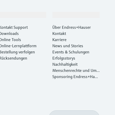
Support
Unternehmen
Kontakt Support
Über Endress+Hauser
Downloads
Kontakt
Online Tools
Karriere
Online-Lernplattform
News und Stories
Bestellung verfolgen
Events & Schulungen
Rücksendungen
Erfolgsstorys
Nachhaltigkeit
Menschenrechte und Umw
eltschutz
Sponsoring Endress+Haus
er