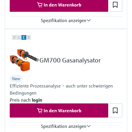
In den Warenkorb
Spezifikation anzeigen
Messgrössen
F
L
E
X
TOC
Umgebungstemperaturbereich
+5 °C ... +40 °C
Prozessdruck
GM700 Gasanalysator
–120 hPa ... 120 hPa
Relativ
New
Effiziente Prozessanalyse – auch unter schwierigen
Bedingungen
Preis nach
login
In den Warenkorb
Spezifikation anzeigen