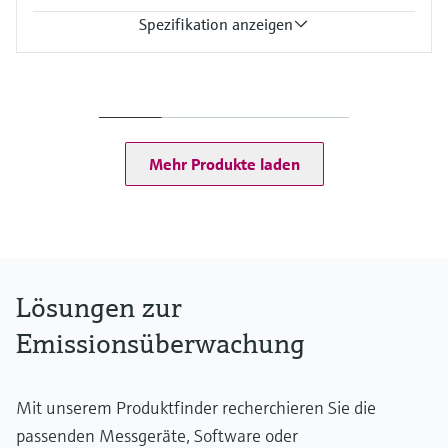
Spezifikation anzeigen
Messgrössen
Hg
Umgebungstemperaturbereich
MERCEM300Z: –20 °C ... +50 °C
MERCEM300Z Indoor: +5 °C ... +35 °C
Mehr Produkte laden
Prozesstemperatur
≤ +1,300 °C
Lösungen zur
Emissionsüberwachung
Mit unserem Produktfinder recherchieren Sie die
passenden Messgeräte, Software oder