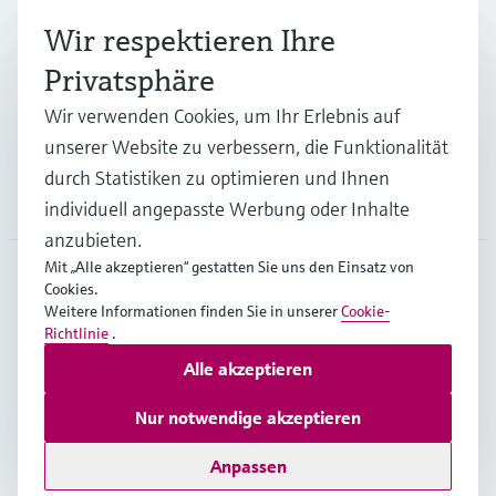
Wir respektieren Ihre
Branchen
Privatsphäre
Wir verwenden Cookies, um Ihr Erlebnis auf
Support
unserer Website zu verbessern, die Funktionalität
durch Statistiken zu optimieren und Ihnen
Unternehmen
individuell angepasste Werbung oder Inhalte
anzubieten.
Mit „Alle akzeptieren“ gestatten Sie uns den Einsatz von
Cookies.
CHE
•
Deutsch
Weitere Informationen finden Sie in unserer
Cookie-
Richtlinie
.
Alle akzeptieren
Copyright © Endress+Hauser Group Services AG
Impressum
Nutzungsbedingungen
Datenschutz
Nur notwendige akzeptieren
Rechtliches & AGB
Anpassen