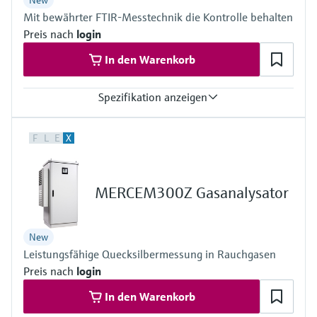
New
Mit bewährter FTIR-Messtechnik die Kontrolle behalten
Outdoor: –20 °C ... +50 °C
Kann bei Bedarf systemseitig erweitert werden
Preis nach
login
In den Warenkorb
Spezifikation anzeigen
Messgrössen
F
L
E
X
CH4, CO, CO2, Corg, HCl, HF, H2O, NH3, NO, NO2, N2O, O2, SO2,
NOx, C3H8, C2H6
Umgebungstemperaturbereich
+5 °C ... +35 °C
MERCEM300Z Gasanalysator
Mit Kühlgerät:+5 °C ... +50 °C
Prozesstemperatur
≤ +1,300 °C
New
Leistungsfähige Quecksilbermessung in Rauchgasen
Preis nach
login
In den Warenkorb