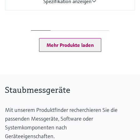
Spezifikation anzeigen
Messgrössen
Transmission, Opazität, relative Opazität, Extinktion,
Staubkonzentration in mg/m³ (nach gravimetrischer
Vergleichsmessung)
Prozesstemperatur
Mehr Produkte laden
–40 °C ... +600 °C
Messbereich
Transmission: 100 ... 90 % / 100 ... 0 %
Opazität: 0 ... 10 % / 0 ... 100 %
Relative Opazität: 0 ... 10 % / 0 ... 100 %
Extinktion: 0 ... 0.045 / 0 ... 2
Staubmessgeräte
Staubkonzentration: 0 ... 200 mg/m³ / 0 ... 10,000 mg/m³
Die Messung ist abhängig von der Messstrecke und den
Partikeleigenschaften
Mit unserem Produktfinder recherchieren Sie die
passenden Messgeräte, Software oder
Systemkomponenten nach
Geräteeigenschaften.