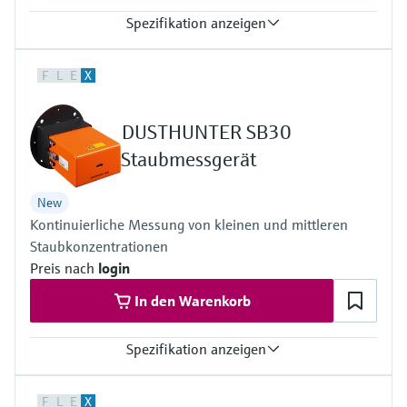
Spezifikation anzeigen
Prozesstemperatur
F
L
E
X
–40 °C ... +600 °C
Messgrössen
Streulichtintensität, Staubkonzentration in mg/m³ (nach
DUSTHUNTER SB30
gravimetrischer Vergleichsmessung)
Staubmessgerät
New
Kontinuierliche Messung von kleinen und mittleren
Staubkonzentrationen
Preis nach
login
In den Warenkorb
Spezifikation anzeigen
Prozesstemperatur
F
L
E
X
–40 °C ... +600 °C