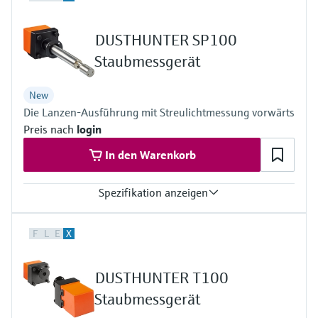
Konformitäten
TÜV-Baumusterprüfung
DUSTHUNTER SP100
China EPA konform
DNV Maritime type approval
Staubmessgerät
New
Die Lanzen-Ausführung mit Streulichtmessung vorwärts
Preis nach
login
In den Warenkorb
Spezifikation anzeigen
Messgrössen
F
L
E
X
Streulichtintensität, Staubkonzentration in mg/m³ (nach
gravimetrischer Vergleichsmessung)
Prozesstemperatur
DUSTHUNTER T100
Standardtemperaturausführung DHSP-T2xx:
–40 °C ... +220 °C
Staubmessgerät
Hochtemperaturausführung DHSP-T4xx: