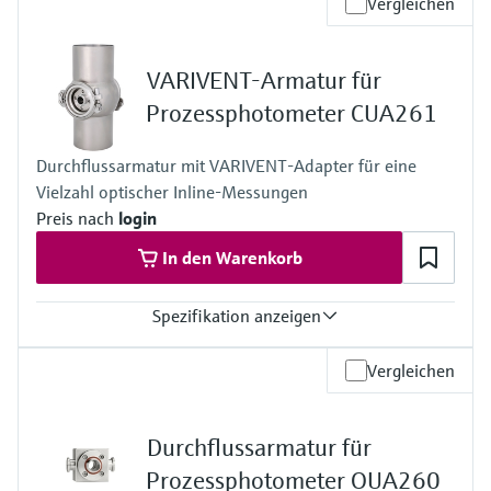
Vergleichen
-15 ... 140 °C (5 ... 280 °F)
Prozessdruck
16 bar bis zu 140 °C (232 psi bis zu 284 °F)
VARIVENT-Armatur für
Prozessphotometer CUA261
Durchflussarmatur mit VARIVENT-Adapter für eine
Vielzahl optischer Inline-Messungen
Preis nach
login
In den Warenkorb
Spezifikation anzeigen
Prozesstemperatur
Vergleichen
0 … 135°C (32 … 275 °F)
Prozessdruck
max. 11 bar abs. (159 psi abs.), bei 25°C (77°F)
Durchflussarmatur für
Prozessphotometer OUA260