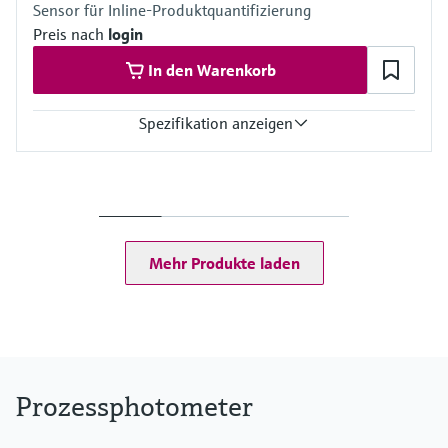
Sensor für Inline-Produktquantifizierung
Preis nach
login
In den Warenkorb
Spezifikation anzeigen
Messbereich
0 ... 2.5 AU
0 ... 50 OD (abhängig von optischer Pfadlänge)
Prozesstemperatur
0 to 90 °C (32 to 194 °F) kontinuierlich
Mehr Produkte laden
Max. 130 °C (266 °F) für 2 Stunden
Prozessdruck
Max. 100 bar (1450 psi) absolut, je nach Werkstoff,
Leitungsgröße und Prozessanschluss der Durchflussarmatur
Prozessphotometer