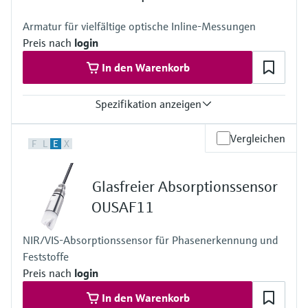
Armatur für vielfältige optische Inline-Messungen
Preis nach
login
In den Warenkorb
Spezifikation anzeigen
Prozesstemperatur
Vergleichen
F
L
E
X
0 ... 130 °C (32 ... 266 °F)
Prozessdruck
bis zu 20 bar (290 psi) abhängig von Material, Nennweite und
Glasfreier Absorptionssensor
Prozessanschluss
OUSAF11
NIR/VIS-Absorptionssensor für Phasenerkennung und
Feststoffe
Preis nach
login
In den Warenkorb