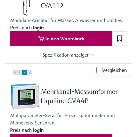
Füllstandsmessung
Analysatoren für Härte, Eisen,
CYA112
Device Viewer
Aluminium & Chromat
Produktspezifische Informationen und
Füllstandsmessung Druck
Modulare Armatur für Wasser, Abwasser und Utilities
Dokumente finden
Preis nach
login
Prozessphotometer
Alle ansehen
Ersatzteilsuche
In den Warenkorb
Mikrowellentransmission
Ersatzteile anhand von Produktwurzel,
Bestellcode oder Seriennummer finden
Spezifikation anzeigen
Memosens-Technologie
Prozesstemperatur
Vergleichen
F
L
E
X
0 ... 60 °C (32 ... 140 °F)
Alle ansehen
Mehrkanal-Messumformer
Liquiline CM44P
Multiparameter-Gerät für Prozessphotometer und
Memosens-Sensoren
Preis nach
login