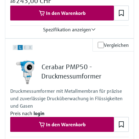
243,00 CHF
ab
In den Warenkorb
Spezifikation anzeigen
Genauigkeit
Vergleichen
F
L
E
X
0,5%
Prozesstemperatur
-25…+85°C
Cerabar PMP50 -
Druck Messbereich
400 mbar…+40 bar
Druckmessumformer
Messzelle
400 mbar…+40 bar
Druckmessumformer mit Metallmembran für präzise
und zuverlässige Drucküberwachung in Flüssigkeiten
und Gasen
Preis nach
login
In den Warenkorb