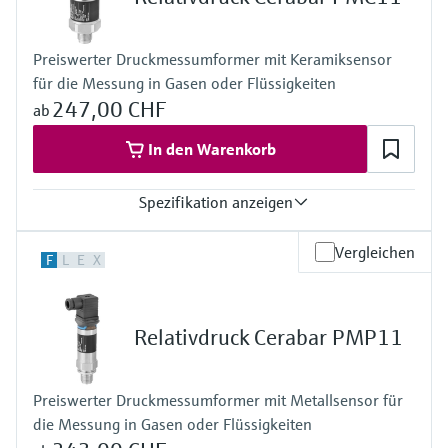
Prozesstemperatur
Standard:
-40°C…+125°C
Preiswerter Druckmessumformer mit Keramiksensor
Druckmittler:
für die Messung in Gasen oder Flüssigkeiten
-40°C...+400°C
Druck Messbereich
247,00 CHF
ab
400 mbar... 400 bar
Prozessseitige Hauptmaterialien
In den Warenkorb
316L, AlloyC,
Tantal, Monel
Spezifikation anzeigen
PTFE
Werkstoff Prozessmembran
316L, AlloyC,
Genauigkeit
Vergleichen
F
L
E
X
Tantal, Monel,
0,5 %
PTFE
Prozesstemperatur
Messzelle
-25 °C…+85 °C
400 mbar...400 bar
Druck Messbereich
Relativdruck Cerabar PMP11
+400 mbar…+40 bar
Messzelle
+400 mbar…+40 bar
Preiswerter Druckmessumformer mit Metallsensor für
die Messung in Gasen oder Flüssigkeiten