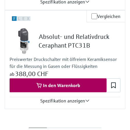
Spezifikation anzeigen
Genauigkeit
Vergleichen
F
L
E
X
Standard:
bis 0,065 %
Platinum:
Absolut- und Relativdruck
bis 0,055 %
Prozesstemperatur
Ceraphant PTC31B
Standard:
-40°C…+125°C
Preiswerter Druckschalter mit ölfreiem Keramiksensor
Druckmittler:
für die Messung in Gasen oder Flüssigkeiten
-70°C...+400°C
Werkstoff Prozessmembran
388,00 CHF
ab
316L, AlloyC, Gold
Messzelle
In den Warenkorb
1 bar...400 bar
Spezifikation anzeigen
Messzelle
+100 mbar....+40 bar