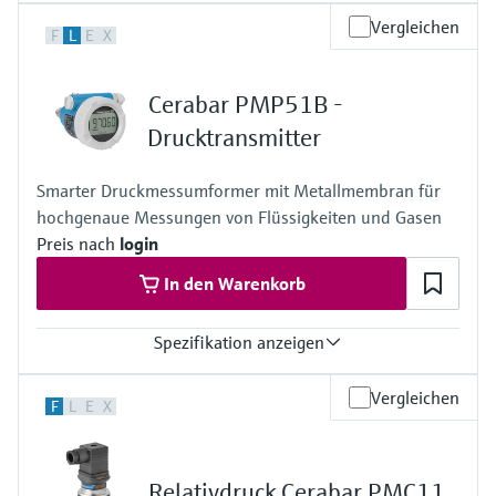
Genauigkeit
Vergleichen
F
L
E
X
0,3%
Prozesstemperatur
-10…+100°C
Cerabar PMP51B -
135°C für 1h
Druck Messbereich
Drucktransmitter
400 mbar…40 bar
Messzelle
Smarter Druckmessumformer mit Metallmembran für
+400 mbar…+40 bar
hochgenaue Messungen von Flüssigkeiten und Gasen
Preis nach
login
In den Warenkorb
Spezifikation anzeigen
Genauigkeit
Vergleichen
F
L
E
X
Standard:
bis 0,075 %
Platinum:
bis 0,055 %
Relativdruck Cerabar PMC11