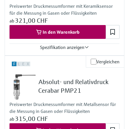
-40°C…+125°C
Preiswerter Druckmessumformer mit Keramiksensor
Druckmittler:
für die Messung in Gasen oder Flüssigkeiten
-40°C...+400°C
Druck Messbereich
321,00 CHF
ab
400 mbar...700 bar
Prozessseitige Hauptmaterialien
In den Warenkorb
316L, AlloyC,
Tantal, Monel
Spezifikation anzeigen
PTFE, Gold
Werkstoff Prozessmembran
316L, AlloyC,
Genauigkeit
Vergleichen
F
L
E
X
Tantal, Monel,
0,3 %
PTFE,
Prozesstemperatur
Gold
-25 °C…+100 °C
Absolut- und Relativdruck
Messzelle
Druck Messbereich
400 mbar...700 bar
+100 mbar…+40 bar
Cerabar PMP21
Messzelle
+100 mbar…+40 bar
Preiswerter Druckmessumformer mit Metallsensor für
die Messung in Gasen oder Flüssigkeiten
315,00 CHF
ab