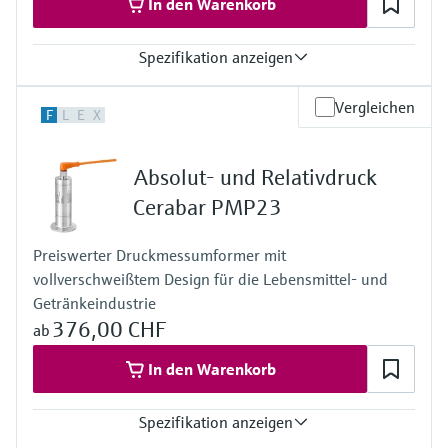
In den Warenkorb
Spezifikation anzeigen
Genauigkeit
Vergleichen
F
L
E
X
0,3%
Prozesstemperatur
-40…+100°C
Absolut- und Relativdruck
Druck Messbereich
400 mbar…+400 bar
Cerabar PMP23
Messzelle
+400 mbar…+400 bar
Preiswerter Druckmessumformer mit
vollverschweißtem Design für die Lebensmittel- und
Getränkeindustrie
376,00 CHF
ab
In den Warenkorb
Spezifikation anzeigen