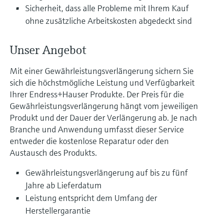
Füllstandsmessung
Analysatoren für Härte, Eisen,
Sicherheit, dass alle Probleme mit Ihrem Kauf
Device Viewer
ohne zusätzliche Arbeitskosten abgedeckt sind
Aluminium & Chromat
Produktspezifische Informationen und
Füllstandsmessung Druck
Dokumente finden
Prozessphotometer
Unser Angebot
Alle ansehen
Ersatzteilsuche
Mit einer Gewährleistungsverlängerung sichern Sie
Mikrowellentransmission
Ersatzteile anhand von Produktwurzel,
sich die höchstmögliche Leistung und Verfügbarkeit
Bestellcode oder Seriennummer finden
Ihrer Endress+Hauser Produkte. Der Preis für die
Memosens-Technologie
Gewährleistungsverlängerung hängt vom jeweiligen
Produkt und der Dauer der Verlängerung ab. Je nach
Alle ansehen
Branche und Anwendung umfasst dieser Service
entweder die kostenlose Reparatur oder den
Austausch des Produkts.
Gewährleistungsverlängerung auf bis zu fünf
Jahre ab Lieferdatum
Leistung entspricht dem Umfang der
Herstellergarantie