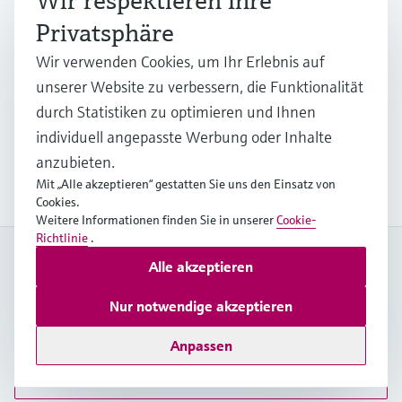
Wir respektieren Ihre
Erfahren Sie in diesem Überblick über die Raman-
Privatsphäre
Spektroskopie, wie Sie molekulare Einblicke
gewinnen – mit einer zerstörungsfreien
Wir verwenden Cookies, um Ihr Erlebnis auf
Echtzeitanalyse für chemische Identifizierung,
unserer Website zu verbessern, die Funktionalität
Prozesssteuerung und Innovationen in vielen
durch Statistiken zu optimieren und Ihnen
verschiedenen Branchen.
individuell angepasste Werbung oder Inhalte
anzubieten.
Mehr erfahren
Mit „Alle akzeptieren“ gestatten Sie uns den Einsatz von
Cookies.
Weitere Informationen finden Sie in unserer
Cookie-
Richtlinie
.
Mein Endress+Hauser
Alle akzeptieren
Steigern Sie die Effizienz und sparen Sie wertvolle Zeit mit
einem Mein Endress+Hauser-Konto!
Nur notwendige akzeptieren
Jetzt registrieren
Anpassen
Anmelden