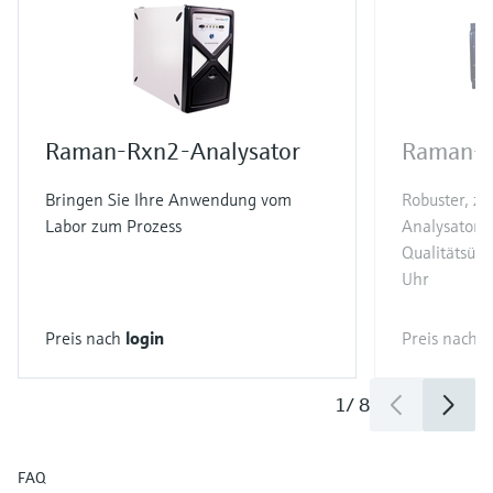
Raman-Rxn2-Analysator
Raman-R
Bringen Sie Ihre Anwendung vom
Robuster, z
Labor zum Prozess
Analysator f
Qualitätsüb
Uhr
Preis nach
login
Preis nach
l
1
/
8
FAQ