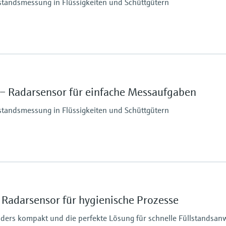
lstandsmessung in Flüssigkeiten und Schüttgütern
ruck
Max. Messdistanz
30m
Prozessseitige Haupt
– Radarsensor für einfache Messaufgaben
PVDF, PBT/PC
lstandsmessung in Flüssigkeiten und Schüttgütern
ruck
Max. Messdistanz
40mm: 20m
80mm: 30m
Radarsensor für hygienische Prozesse
Prozessseitige Haupt
PVDF, PBT/PC
nders kompakt und die perfekte Lösung für schnelle Füllstands
ruck