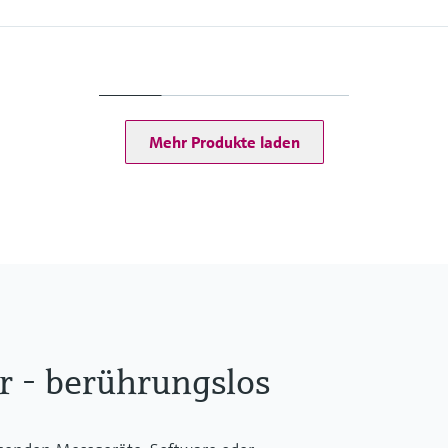
Max. Messdistanz
125 m
Prozessseitige Haupt
Hornantenne: 316L / 1
ruck
Frontbündige / Drip-o
Mehr Produkte laden
 - berührungslos