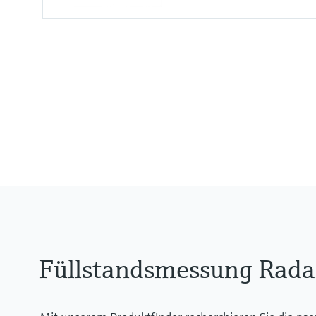
Genauigkeit
+/- 3 mm
Prozesstemperatur
-40 … +450 °C
Prozessdruck / max. Überlastd
Vakuum…160 bar
Füllstandsmessung Radar