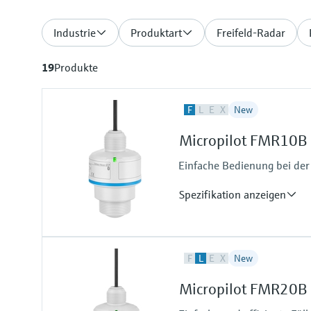
Industrie
Produktart
Freifeld-Radar
19
Produkte
F
L
E
X
New
Micropilot FMR10B 
Einfache Bedienung bei der
Spezifikation anzeigen
Genauigkeit
F
L
E
X
New
Flüssigkeiten:+/- 5 mm
Feststoffe:+/- 10 mm
Micropilot FMR20B 
Prozesstemperatur
-40…+60°C