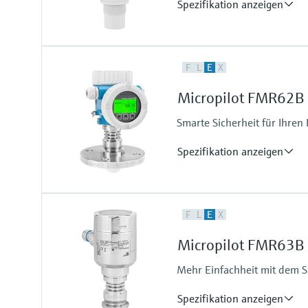
Spezifikation anzeigen
Genauigkeit
F
L
E
X
+/-1 mm
Prozesstemperatur
Micropilot FMR62B 
-40 … +200 °C
Prozessdruck / max. Überlastd
Smarte Sicherheit für Ihren
Vakuum…20 bar
Spezifikation anzeigen
Genauigkeit
F
L
E
X
+/-1 mm
Prozesstemperatur
Micropilot FMR63B 
-196 … +450 °C
Prozessdruck / max. Überlastd
Mehr Einfachheit mit dem Sp
Vacuum...160 bar
Spezifikation anzeigen