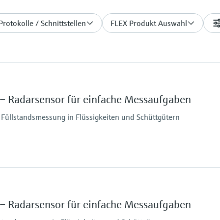
Protokolle / Schnittstellen
FLEX Produkt Auswahl
– Radarsensor für einfache Messaufgaben
 Füllstandsmessung in Flüssigkeiten und Schüttgütern
Max. Messdistanz
10 m
Prozessseitige Haupt
– Radarsensor für einfache Messaufgaben
PVDF, PBT/PC