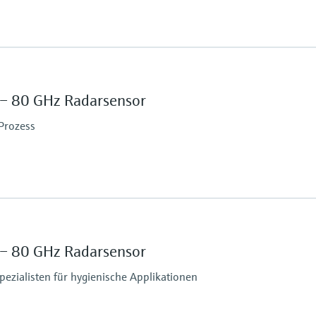
Max. Messdistanz
50 m
Prozessseitige Haupt
– 80 GHz Radarsensor
PVDF, PTFE oder PEEK
ruck
 Prozess
Max. Messdistanz
80 m
Prozessseitige Haupt
– 80 GHz Radarsensor
316L oder PTFE (platti
ruck
ezialisten für hygienische Applikationen