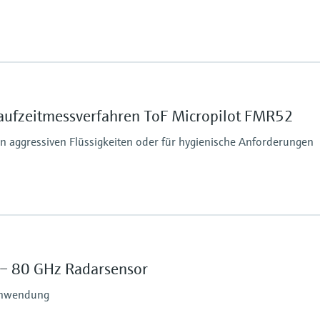
Max. Messdistanz
15 m
Prozessseitige Haupt
aufzeitmessverfahren ToF Micropilot FMR52
PEEK
ruck
PTFE
in aggressiven Flüssigkeiten oder für hygienische Anforderungen
316L (für Gewindevari
Max. Messdistanz
Standard: 40 m
Mit erhöhter Dynamik
– 80 GHz Radarsensor
Prozessseitige Haupt
ruck
PTFE
 Anwendung