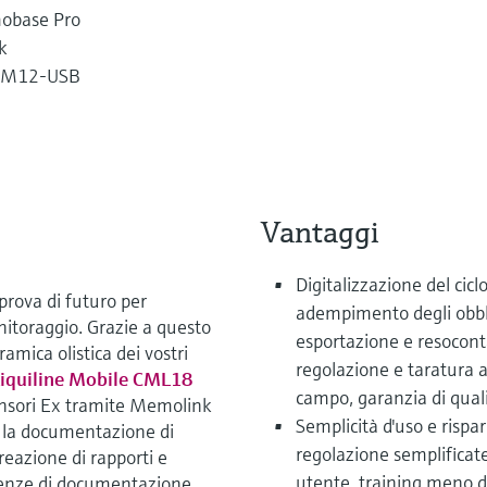
mobase Pro
k
ti M12-USB
Vantaggi
Digitalizzazione del ciclo
rova di futuro per
adempimento degli obbl
toraggio. Grazie a questo
esportazione e resocontaz
amica olistica dei vostri
regolazione e taratura 
iquiline Mobile CML18
campo, garanzia di quali
nsori Ex tramite Memolink
Semplicità d'uso e rispa
re la documentazione di
regolazione semplifica
reazione di rapporti e
utente, training meno d
igenze di documentazione.