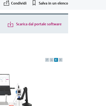
Condividi
Salva in un elenco
Scarica dal portale software
F
L
E
X