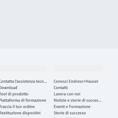
Supporta
La società
Contatta l'assistenza tecnic
Conosci Endress+Hauser
a
Download
Contatti
Tool di prodotto
Lavora con noi
Piattaforma di formazione
Notizie e storie di success
Traccia il tuo ordine
o
Eventi e Formazione
Restituzione dispositivi
Storie di successo