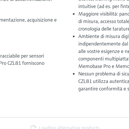
intuitive (ad es. per l'
Maggiore visibilità: pano
entazione, acquisizione e
di misura, accesso totale 
cronologia delle taratur
Ambiente di misura digi
indipendentemente dal c
alle vostre esigenze e ne
cciabile per sensori
componenti multipiatta
ro CZL81 forniscono
Memobase Pro e Memo
Nessun problema di sicu
CZL81 utilizza autenti
garantire conformità e s
Loading alternative products