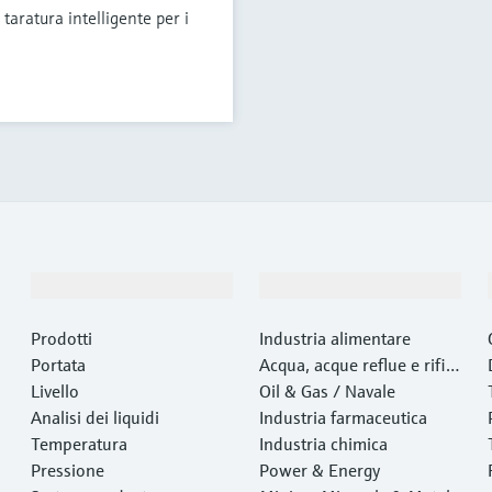
taratura intelligente per i
Prodotti e servizi
Industrie
Prodotti
Industria alimentare
Portata
Acqua, acque reflue e rifiut
Livello
i
Oil & Gas / Navale
Analisi dei liquidi
Industria farmaceutica
Temperatura
Industria chimica
Pressione
Power & Energy