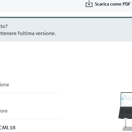
Scarica come PDF
tto?
ottenere l'ultima versione.
zione
iore
e CML18