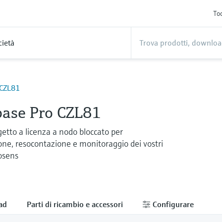
Too
cietà
CZL81
se Pro CZL81
etto a licenza a nodo bloccato per
e, resocontazione e monitoraggio dei vostri
osens
ad
Parti di ricambio e accessori
Configurare