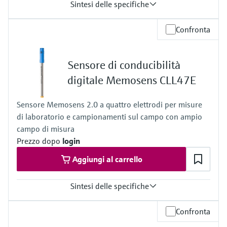
Sintesi delle specifiche
Abbonamento
Confronta
Licenza base annuale per un'unica stazione
Compatibilità
Sistema operativo Windows 10 o superiore
Sensore di conducibilità
Sincronizzazione di Liquiline Mobile CML18
Sincronizzazione tramite app Memobase Pro
digitale Memosens CLL47E
Sincronizzazione tramite Memolink
Sincronizzazione tramite cavo dati M12-USB
Sensore Memosens 2.0 a quattro elettrodi per misure
di laboratorio e campionamenti sul campo con ampio
campo di misura
Prezzo dopo
login
Aggiungi al carrello
Sintesi delle specifiche
Campo di misura
Confronta
Da 5 μS/cm a 200 mS/cm