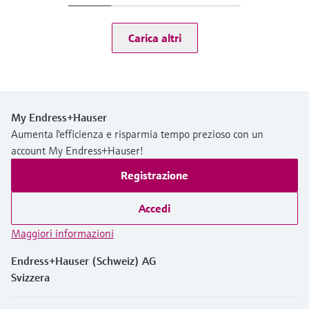
Da 0 a 135 °C (da 32 a 275 °F) (da 0 a 100 °C (da 32 a 212 °F
campo di applicazione)
Carica altri
Pressione di processo
1 bar, non destinato alla misura continua nel processo
My Endress+Hauser
Aumenta l'efficienza e risparmia tempo prezioso con un
account My Endress+Hauser!
Registrazione
Accedi
Maggiori informazioni
Endress+Hauser (Schweiz) AG
Svizzera