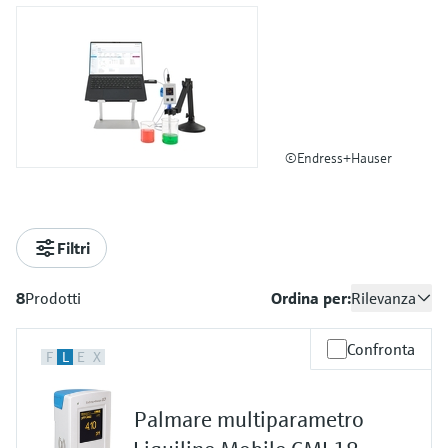
©Endress+Hauser
Filtri
8
Prodotti
Ordina per:
Rilevanza
Confronta
F
L
E
X
Palmare multiparametro