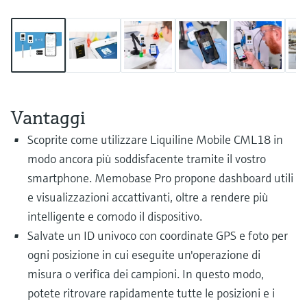
microonde
microonde
dell'eccellenza operativa e dei
Accesso a Device Viewer
modelli decisionali
Memosens technology
Misura del livello tramite la misura
Trova informazioni e documentazione
specifiche sul prodotto
della pressione
Visualizza tutti
Trova i ricambi giusti
Visualizza tutti
Trova i ricambi per codice prodotto, codice
Vantaggi
ordine o numero di serie
Scoprite come utilizzare Liquiline Mobile CML18 in
modo ancora più soddisfacente tramite il vostro
smartphone. Memobase Pro propone dashboard utili
e visualizzazioni accattivanti, oltre a rendere più
intelligente e comodo il dispositivo.
Salvate un ID univoco con coordinate GPS e foto per
ogni posizione in cui eseguite un'operazione di
misura o verifica dei campioni. In questo modo,
potete ritrovare rapidamente tutte le posizioni e i