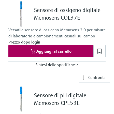
Temperatura di processo
Da 0 a 100 °C (da 32 a 212 °F)
Sensore di ossigeno digitale
Pressione di processo
1 bar, non destinato alla misura continua nel processo
Memosens COL37E
Versatile sensore di ossigeno Memosens 2.0 per misure
di laboratorio e campionamenti casuali sul campo
Prezzo dopo
login
Aggiungi al carrello
Sintesi delle specifiche
Campo di misura
Confronta
Da 0 a 330 %SAT
Temperatura di processo
Da -5 a +60 ˚C (da 23 a 140 ˚F)
Sensore di pH digitale
Pressione di processo
1 bar, non destinato alla misura continua nel processo
Memosens CPL53E