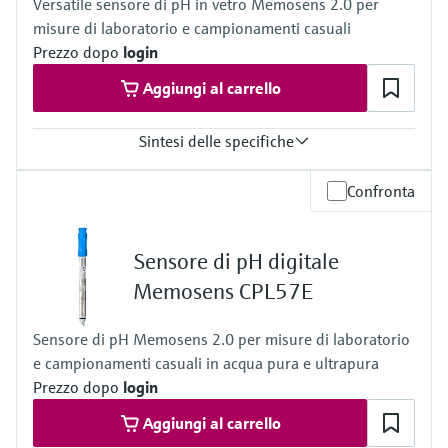
Versatile sensore di pH in vetro Memosens 2.0 per
misure di laboratorio e campionamenti casuali
Prezzo dopo
login
Aggiungi al carrello
Sintesi delle specifiche
Campo di misura
Confronta
pH da 0 a 14 (campo di applicazione da 1 a 12)
Temperatura di processo
Da -5 a 100 °C (da 23 a 212 °F) da 0 a 80 °C (da 32 a 176 °F)
Sensore di pH digitale
campo di applicazione
Pressione di processo
Memosens CPL57E
1 bar, non destinato alla misura continua nel processo
Sensore di pH Memosens 2.0 per misure di laboratorio
e campionamenti casuali in acqua pura e ultrapura
Prezzo dopo
login
Aggiungi al carrello