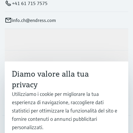
+41 61 715 7575
info.ch@endress.com
Prodotti e servizi
Industrie
Diamo valore alla tua
privacy
Supporta
Utilizziamo i cookie per migliorare la tua
esperienza di navigazione, raccogliere dati
La società
statistici per ottimizzare la funzionalità del sito e
fornire contenuti o annunci pubblicitari
personalizzati.