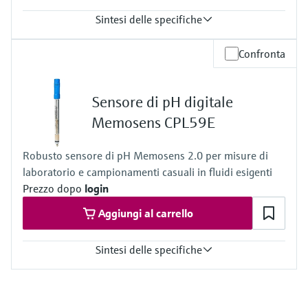
Sintesi delle specifiche
Campo di misura
Confronta
pH da 0 a 14 (campo di applicazione da 1 a 12)
Temperatura di processo
Da -5 a 100 °C (da 23 a 212 °F) da 0 a 80 °C (da 32 a 176 °F)
Sensore di pH digitale
campo di applicazione
Pressione di processo
Memosens CPL59E
1 bar, non destinato alla misura continua nel processo
Robusto sensore di pH Memosens 2.0 per misure di
laboratorio e campionamenti casuali in fluidi esigenti
Prezzo dopo
login
Aggiungi al carrello
Sintesi delle specifiche
Campo di misura
pH da 0 a 14
Temperatura di processo