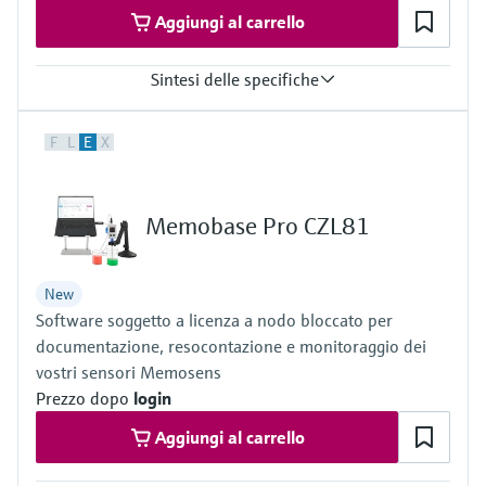
Aggiungi al carrello
Sintesi delle specifiche
Campo di misura
F
L
E
X
pH da 0 a 14 (campo di applicazione da 1 a 12)
Temperatura di processo
da -5 a 80 °C (da 23 a 176 °F)
Pressione di processo
Memobase Pro CZL81
1 bar, non destinato a misure continue
New
Software soggetto a licenza a nodo bloccato per
documentazione, resocontazione e monitoraggio dei
vostri sensori Memosens
Prezzo dopo
login
Aggiungi al carrello