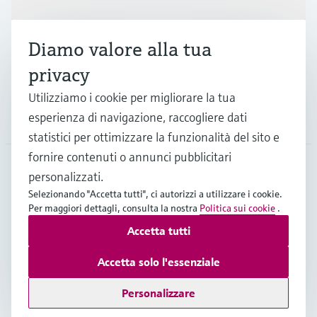
Industrie
Diamo valore alla tua
Supporta
privacy
Utilizziamo i cookie per migliorare la tua
esperienza di navigazione, raccogliere dati
La società
statistici per ottimizzare la funzionalità del sito e
fornire contenuti o annunci pubblicitari
personalizzati.
CHE
•
Italiano
Selezionando "Accetta tutti", ci autorizzi a utilizzare i cookie.
Per maggiori dettagli, consulta la nostra
Politica sui cookie
.
Accetta tutti
Copyright © Endress+Hauser Group Services AG
Imprint
Termini di utilizzo
Privacy Policy
Accetta solo l'essenziale
Condizioni generali & legali
Personalizzare