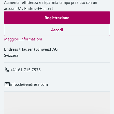
microonde
Aumenta l'efficienza e risparmia tempo prezioso con un
microonde
dell'eccellenza operativa e dei
account My Endress+Hauser!
Accesso a Device Viewer
modelli decisionali
Memosens technology
Misura del livello tramite la misura
Registrazione
Trova informazioni e documentazione
specifiche sul prodotto
della pressione
Visualizza tutti
Accedi
Trova i ricambi giusti
Visualizza tutti
Maggiori informazioni
Trova i ricambi per codice prodotto, codice
ordine o numero di serie
Endress+Hauser (Schweiz) AG
Svizzera
+41 61 715 7575
info.ch@endress.com
Prodotti e servizi