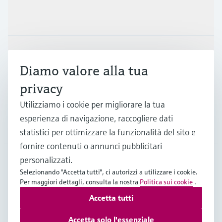
Prodotti e servizi
Industrie
Diamo valore alla tua
privacy
Supporta
Utilizziamo i cookie per migliorare la tua
esperienza di navigazione, raccogliere dati
La società
statistici per ottimizzare la funzionalità del sito e
fornire contenuti o annunci pubblicitari
personalizzati.
Selezionando "Accetta tutti", ci autorizzi a utilizzare i cookie.
CHE
•
Italiano
Per maggiori dettagli, consulta la nostra
Politica sui cookie
.
Accetta tutti
Copyright © Endress+Hauser Group Services AG
Accetta solo l'essenziale