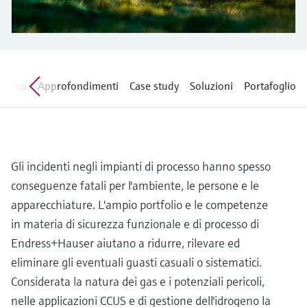
microonde
microonde
dell'eccellenza operativa e dei
Accesso a Device Viewer
modelli decisionali
Memosens technology
Misura del livello tramite la misura
Trova informazioni e documentazione
specifiche sul prodotto
della pressione
Visualizza tutti
ocesso
Approfondimenti
Case study
Soluzioni
Portafoglio
Trova i ricambi giusti
Visualizza tutti
Trova i ricambi per codice prodotto, codice
ordine o numero di serie
Gli incidenti negli impianti di processo hanno spesso
conseguenze fatali per l'ambiente, le persone e le
apparecchiature. L'ampio portfolio e le competenze
in materia di sicurezza funzionale e di processo di
Endress+Hauser aiutano a ridurre, rilevare ed
eliminare gli eventuali guasti casuali o sistematici.
Considerata la natura dei gas e i potenziali pericoli,
nelle applicazioni CCUS e di gestione dell'idrogeno la