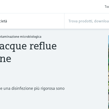
Too
cietà
ontaminazione microbiologica
acque reflue
one
e una disinfezione più rigorosa sono