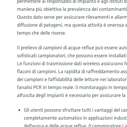
permettere ai responsabili di impianto e agli istituti d
maniera più obiettiva la prevalenza dei contaminanti
Questo dato serve per assicurare rilevamenti e allarmi
diffusione di patogeni, ma questa attività è onerosa si
tempo che delle risorse.
Il prelievo di campioni di acque reflue può essere aut
sofisticati campionatori, che possono essere installati 
Le funzioni di trasmissione dati wireless assicurano l'e
flaconi di campioni. La rapidità di raffreddamento assi
dei campioni e l'affidabilità delle letture nei laborator
l'analisi PCR in tempo reale. Il monitoraggio in tempo
all'uscita degli impianti è necessario per assicurare la 
Gli utenti possono sfruttare tutti i vantaggi del
completamente automatico in applicazioni industr
dell'acqua e delle acque reflue. Il campionatore
Li