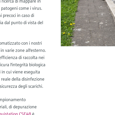
i ricerca di mappare in
 patogeni come i virus.
 precoci in caso di
a dal punto di vista del
omatizzato con i nostri
in varie zone all'esterno.
fficienza di raccolta nei
cura l'integrità biologica
i in cui viene eseguita
 reale della disinfezione
sicurezza degli scarichi.
 campionamento
iali, di depurazione
quistation CSF48
è