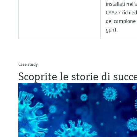
installati nel
CYA27 richie
del campione d
gph).
Case study
Scoprite le storie di succ