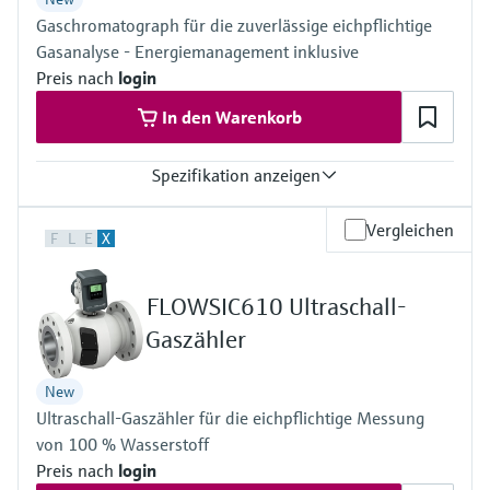
Gaschromatograph für die zuverlässige eichpflichtige
Gasanalyse - Energiemanagement inklusive
Preis nach
login
In den Warenkorb
Spezifikation anzeigen
Messgrössen
Vergleichen
F
L
E
X
Gaskomponenten, Brennwert, Normdichte, Wobbe-Index, molare
Masse, Kompressibilität
Messmedium
FLOWSIC610 Ultraschall-
Erdgas, Biogas, Luft, H2, O2, N2
Analysezeit
Gaszähler
≥45 Sekunden
New
Ultraschall-Gaszähler für die eichpflichtige Messung
von 100 % Wasserstoff
Preis nach
login