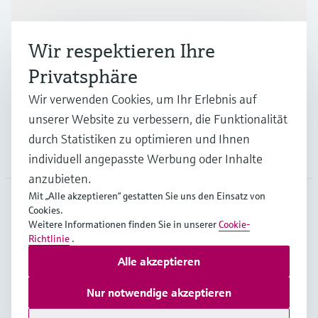
Wir respektieren Ihre
Branchen
Privatsphäre
Wir verwenden Cookies, um Ihr Erlebnis auf
Support
unserer Website zu verbessern, die Funktionalität
durch Statistiken zu optimieren und Ihnen
Unternehmen
individuell angepasste Werbung oder Inhalte
anzubieten.
Mit „Alle akzeptieren“ gestatten Sie uns den Einsatz von
Cookies.
CHE
•
Deutsch
Weitere Informationen finden Sie in unserer
Cookie-
Richtlinie
.
Alle akzeptieren
Copyright © Endress+Hauser Group Services AG
Impressum
Nutzungsbedingungen
Datenschutz
Nur notwendige akzeptieren
Rechtliches & AGB