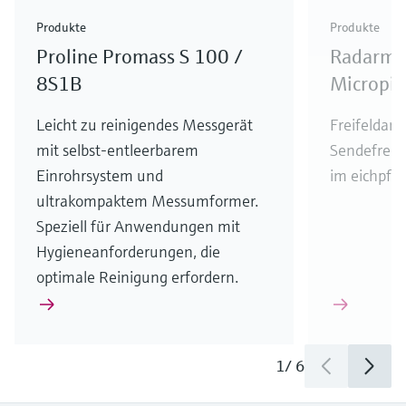
Produkte
Produkte
Proline Promass S 100 /
Radarme
8S1B
Micropi
Leicht zu reinigendes Messgerät
Freifeldan
mit selbst-entleerbarem
Sendefreq
Einrohrsystem und
im eichpfli
ultrakompaktem Messumformer.
Speziell für Anwendungen mit
Hygieneanforderungen, die
optimale Reinigung erfordern.
1
/
6