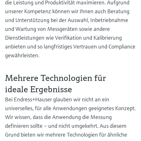
die Leistung und Produktivität maximieren. Aufgrund
Füllstandsmessung
Analysatoren für Härte, Eisen,
Device Viewer
unserer Kompetenz können wir Ihnen auch Beratung
Aluminium & Chromat
Produktspezifische Informationen und
und Unterstützung bei der Auswahl, Inbetriebnahme
Füllstandsmessung Druck
Dokumente finden
und Wartung von Messgeräten sowie andere
Prozessphotometer
Alle ansehen
Dienstleistungen wie Verifikation und Kalibrierung
Ersatzteilsuche
anbieten und so langfristiges Vertrauen und Compliance
Mikrowellentransmission
Ersatzteile anhand von Produktwurzel,
Bestellcode oder Seriennummer finden
gewährleisten.
Memosens-Technologie
Mehrere Technologien für
Alle ansehen
ideale Ergebnisse
Bei Endress+Hauser glauben wir nicht an ein
universelles, für alle Anwendungen geeignetes Konzept.
Wir wissen, dass die Anwendung die Messung
definieren sollte – und nicht umgekehrt. Aus diesem
Grund bieten wir mehrere Technologien für ähnliche