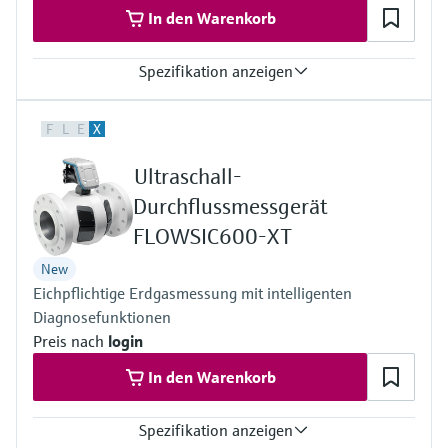
In den Warenkorb
Spezifikation anzeigen
Messgrössen
F
L
E
X
Volumen i. B., Volumenstrom i. B., Gasgeschwindigkeit,
Schallgeschwindigkeit, Wasserstoffreinheit (Option)
Ultraschall-
Messmedium
Wasserstoff mit Reinheit >95%
Durchflussmessgerät
Wasserstoff mit Reinheit >90% (auf Anfrage)
FLOWSIC600-XT
Rohrnennweite
DN50 … DN400 / 2” … 16”
New
Weitere auf Anfrage
Eichpflichtige Erdgasmessung mit intelligenten
Diagnosefunktionen
Preis nach
login
In den Warenkorb
Spezifikation anzeigen