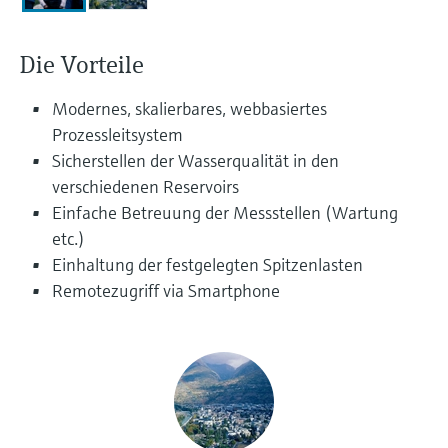
Füllstandsmessung
Analysatoren für Härte, Eisen,
Device Viewer
Aluminium & Chromat
Die Vorteile
Produktspezifische Informationen und
Füllstandsmessung Druck
Dokumente finden
Prozessphotometer
Modernes, skalierbares, webbasiertes
Alle ansehen
Ersatzteilsuche
Prozessleitsystem
Mikrowellentransmission
Ersatzteile anhand von Produktwurzel,
Sicherstellen der Wasserqualität in den
Bestellcode oder Seriennummer finden
verschiedenen Reservoirs
Memosens-Technologie
Einfache Betreuung der Messstellen (Wartung
etc.)
Alle ansehen
Einhaltung der festgelegten Spitzenlasten
Remotezugriff via Smartphone