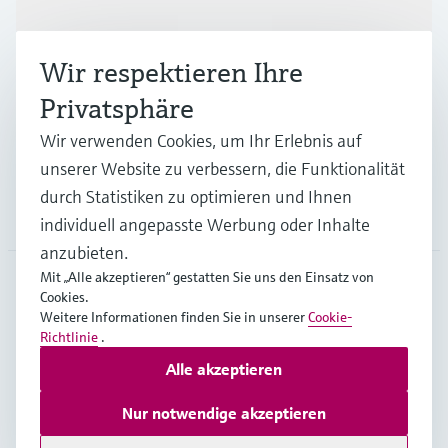
Wir respektieren Ihre
Branchen
Privatsphäre
Wir verwenden Cookies, um Ihr Erlebnis auf
Support
unserer Website zu verbessern, die Funktionalität
durch Statistiken zu optimieren und Ihnen
Unternehmen
individuell angepasste Werbung oder Inhalte
anzubieten.
Mit „Alle akzeptieren“ gestatten Sie uns den Einsatz von
Cookies.
CHE
•
Deutsch
Weitere Informationen finden Sie in unserer
Cookie-
Richtlinie
.
Alle akzeptieren
Copyright © Endress+Hauser Group Services AG
Impressum
Nutzungsbedingungen
Datenschutz
Nur notwendige akzeptieren
Rechtliches & AGB