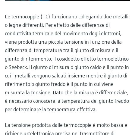
microonde
microonde
dell'eccellenza operativa e dei
Accesso a Device Viewer
modelli decisionali
Le termocoppie (TC) funzionano collegando due metalli
Memosens technology
Misura del livello tramite la misura
Trova informazioni e documentazione
o leghe differenti. Per effetto delle differenze di
specifiche sul prodotto
della pressione
conduttività termica e del movimento degli elettroni,
Visualizza tutti
Trova i ricambi giusti
viene prodotta una piccola tensione in funzione della
Visualizza tutti
Trova i ricambi per codice prodotto, codice
differenza di temperatura tra il giunto di misura e il
ordine o numero di serie
giunto di riferimento, il cosiddetto effetto termoelettrico
o Seebeck. Il giunto di misura o giunto caldo è il punto in
cui i metalli vengono saldati insieme mentre il giunto di
riferimento o giunto freddo è il punto in cui viene
misurata la tensione. Dato che la misura è differenziale,
è necessario conoscere la temperatura del giunto freddo
per determinare la temperatura effettiva.
La tensione prodotta dalle termocoppie è molto bassa e
richiede un'elettronica precisa nel trasmettitore di