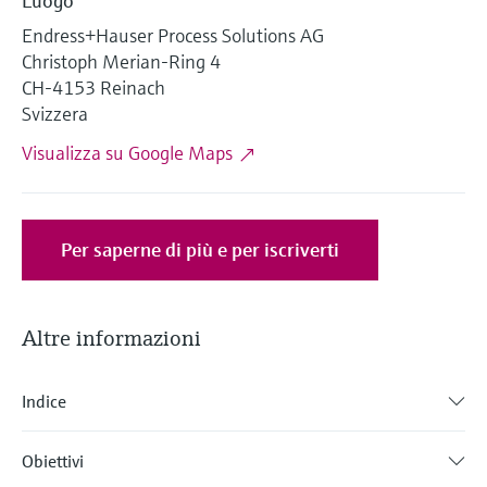
Luogo
microonde
microonde
dell'eccellenza operativa e dei
Endress+Hauser Process Solutions AG
Accesso a Device Viewer
modelli decisionali
Christoph Merian-Ring 4
Memosens technology
Misura del livello tramite la misura
Trova informazioni e documentazione
CH-4153 Reinach
specifiche sul prodotto
della pressione
Svizzera
Visualizza tutti
Trova i ricambi giusti
Visualizza su Google Maps
Visualizza tutti
Trova i ricambi per codice prodotto, codice
ordine o numero di serie
Per saperne di più e per iscriverti
Altre informazioni
Indice
Obiettivi