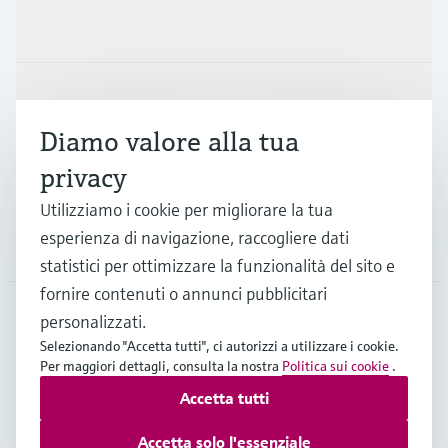
Prodotti e servizi
Industrie
Diamo valore alla tua
privacy
Supporta
Utilizziamo i cookie per migliorare la tua
esperienza di navigazione, raccogliere dati
La società
statistici per ottimizzare la funzionalità del sito e
fornire contenuti o annunci pubblicitari
personalizzati.
CHE
•
Italiano
Selezionando "Accetta tutti", ci autorizzi a utilizzare i cookie.
Per maggiori dettagli, consulta la nostra
Politica sui cookie
.
Accetta tutti
Copyright © Endress+Hauser Group Services AG
Imprint
Termini di utilizzo
Privacy Policy
Accetta solo l'essenziale