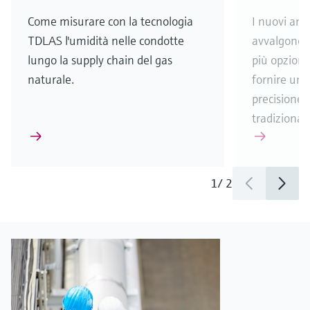
Come misurare con la tecnologia
I nuovi ana
TDLAS l'umidità nelle condotte
avvalgono d
lungo la supply chain del gas
più opzioni 
naturale.
fornire un 
precisione e
tradizional
1
/
2