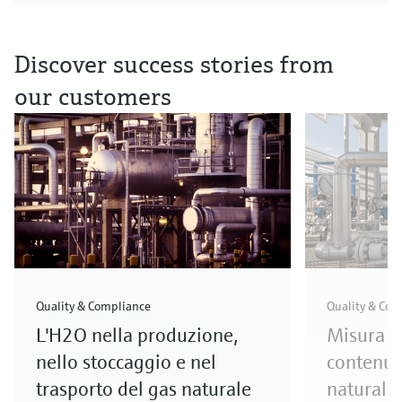
Discover success stories from
our customers
Quality & Compliance
Quality & Com
L'H2O nella produzione,
Misura o
nello stoccaggio e nel
contenut
trasporto del gas naturale
naturale