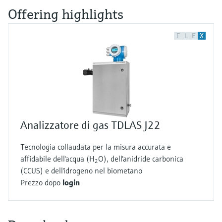
Offering highlights
F
L
E
X
Analizzatore di gas TDLAS J22
Tecnologia collaudata per la misura accurata e
affidabile dell'acqua (H
O), dell'anidride carbonica
2
(CCUS) e dell'idrogeno nel biometano
Prezzo dopo
login