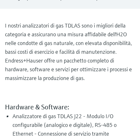
microonde
microonde
dell'eccellenza operativa e dei
Accesso a Device Viewer
modelli decisionali
Memosens technology
Misura del livello tramite la misura
Trova informazioni e documentazione
I nostri analizzatori di gas TDLAS sono i migliori della
specifiche sul prodotto
della pressione
categoria e assicurano una misura affidabile dell'H2O
Visualizza tutti
Trova i ricambi giusti
nelle condotte di gas naturale, con elevata disponibilità,
Visualizza tutti
Trova i ricambi per codice prodotto, codice
bassi costi di esercizio e facilità di manutenzione.
ordine o numero di serie
Endress+Hauser offre un pacchetto completo di
hardware, software e servizi per ottimizzare i processi e
massimizzare la produzione di gas.
Hardware & Software:
Analizzatore di gas TDLAS J22 - Modulo I/O
configurabile (analogico e digitale), RS-485 o
Ethernet - Connessione di servizio tramite