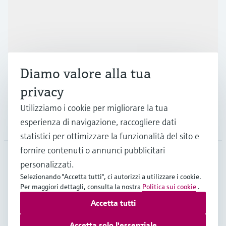
Prodotti e servizi
Industrie
Diamo valore alla tua
Supporta
privacy
Utilizziamo i cookie per migliorare la tua
esperienza di navigazione, raccogliere dati
La società
statistici per ottimizzare la funzionalità del sito e
fornire contenuti o annunci pubblicitari
personalizzati.
CHE
•
Italiano
Selezionando "Accetta tutti", ci autorizzi a utilizzare i cookie.
Per maggiori dettagli, consulta la nostra
Politica sui cookie
.
Accetta tutti
Copyright © Endress+Hauser Group Services AG
Imprint
Termini di utilizzo
Privacy Policy
Accetta solo l'essenziale