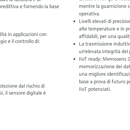
mentre la guarnizione so
redittiva e fornendo la base
operativa.
Livelli elevati di preci
alte temperature e in p
tà in applicazioni con
affidabili, per una quali
o e il controllo di:
La trasmissione induttiv
un'elevata integrità del
IIoT ready: Memosens 2.
memorizzazione dei dati
una migliore identifica
base a prova di futuro p
otezione dal rischio di
IIoT potenziati.
 il sensore digitale è