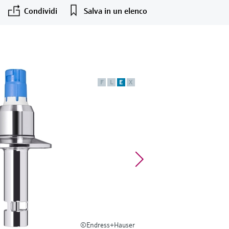
Condividi
Salva in un elenco
F
L
E
X
©Endress+Hauser