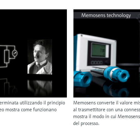
erminata utilizzando il principio
Memosens converte il valore misu
ideo mostra come funzionano
al trasmettitore con una conness
mostra il modo in cui Memosens 
del processo.