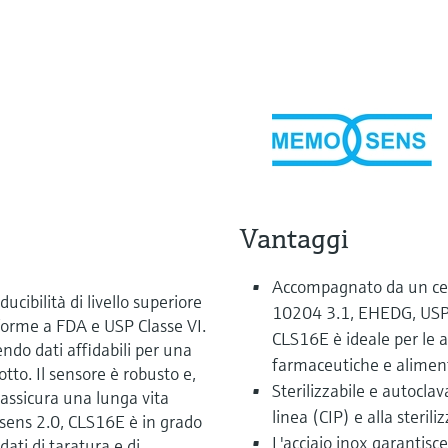
Vantaggi
Accompagnato da un cert
ibilità di livello superiore
10204 3.1, EHEDG, USP
nforme a FDA e USP Classe VI.
CLS16E è ideale per le a
do dati affidabili per una
farmaceutiche e aliment
tto. Il sensore è robusto e,
Sterilizzabile e autoclava
, assicura una lunga vita
linea (CIP) e alla sterili
sens 2.0, CLS16E è in grado
L'acciaio inox garantisc
ti di taratura e di