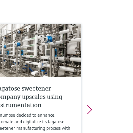
agatose sweetener
ompany upscales using
nstrumentation
numose decided to enhance,
tomate and digitalize its tagatose
eetener manufacturing process with