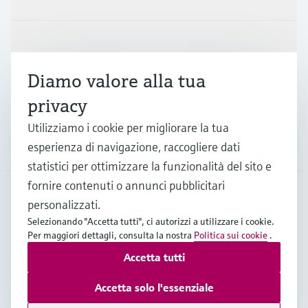
Industrie
Diamo valore alla tua
Supporta
privacy
Utilizziamo i cookie per migliorare la tua
La società
esperienza di navigazione, raccogliere dati
statistici per ottimizzare la funzionalità del sito e
fornire contenuti o annunci pubblicitari
personalizzati.
CHE
•
Italiano
Selezionando "Accetta tutti", ci autorizzi a utilizzare i cookie.
Per maggiori dettagli, consulta la nostra
Politica sui cookie
.
Accetta tutti
Copyright © Endress+Hauser Group Services AG
Imprint
Termini di utilizzo
Privacy Policy
Accetta solo l'essenziale
Condizioni generali & legali