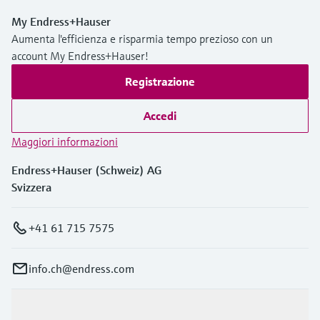
microonde
microonde
dell'eccellenza operativa e dei
My Endress+Hauser
Accesso a Device Viewer
modelli decisionali
Aumenta l'efficienza e risparmia tempo prezioso con un
Memosens technology
Misura del livello tramite la misura
Trova informazioni e documentazione
account My Endress+Hauser!
specifiche sul prodotto
della pressione
Visualizza tutti
Registrazione
Trova i ricambi giusti
Visualizza tutti
Trova i ricambi per codice prodotto, codice
Accedi
ordine o numero di serie
Maggiori informazioni
Endress+Hauser (Schweiz) AG
Svizzera
+41 61 715 7575
info.ch@endress.com
Prodotti e servizi