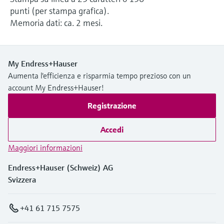
microonde
microonde
punti (per stampa grafica).
dell'eccellenza operativa e dei
Accesso a Device Viewer
Memoria dati: ca. 2 mesi.
modelli decisionali
Memosens technology
Misura del livello tramite la misura
Trova informazioni e documentazione
specifiche sul prodotto
della pressione
Visualizza tutti
My Endress+Hauser
Trova i ricambi giusti
Visualizza tutti
Aumenta l'efficienza e risparmia tempo prezioso con un
Trova i ricambi per codice prodotto, codice
account My Endress+Hauser!
ordine o numero di serie
Registrazione
Accedi
Maggiori informazioni
Endress+Hauser (Schweiz) AG
Svizzera
+41 61 715 7575