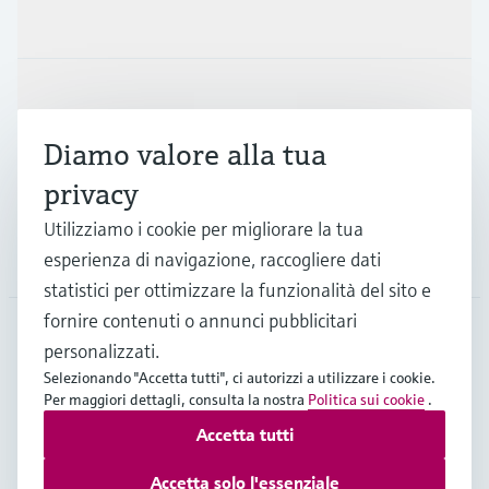
Prodotti e servizi
Industrie
Diamo valore alla tua
Supporta
privacy
Utilizziamo i cookie per migliorare la tua
La società
esperienza di navigazione, raccogliere dati
statistici per ottimizzare la funzionalità del sito e
fornire contenuti o annunci pubblicitari
personalizzati.
CHE
•
Italiano
Selezionando "Accetta tutti", ci autorizzi a utilizzare i cookie.
Per maggiori dettagli, consulta la nostra
Politica sui cookie
.
Accetta tutti
Copyright © Endress+Hauser Group Services AG
Imprint
Termini di utilizzo
Privacy Policy
Accetta solo l'essenziale