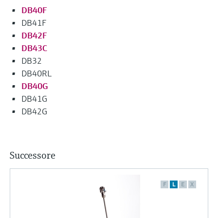
DB40F
DB41F
DB42F
DB43C
DB32
DB40RL
DB40G
DB41G
DB42G
Successore
F
L
E
X