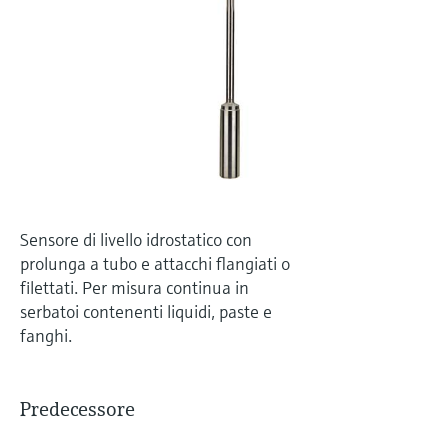
microonde
microonde
dell'eccellenza operativa e dei
Accesso a Device Viewer
modelli decisionali
Memosens technology
Misura del livello tramite la misura
Trova informazioni e documentazione
specifiche sul prodotto
della pressione
Visualizza tutti
Trova i ricambi giusti
Visualizza tutti
Trova i ricambi per codice prodotto, codice
ordine o numero di serie
Sensore di livello idrostatico con
prolunga a tubo e attacchi flangiati o
filettati. Per misura continua in
serbatoi contenenti liquidi, paste e
fanghi.
Predecessore