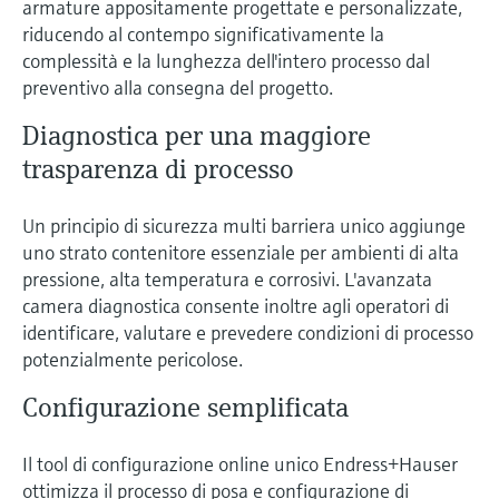
armature appositamente progettate e personalizzate,
microonde
microonde
dell'eccellenza operativa e dei
riducendo al contempo significativamente la
Accesso a Device Viewer
modelli decisionali
complessità e la lunghezza dell'intero processo dal
Memosens technology
Misura del livello tramite la misura
Trova informazioni e documentazione
preventivo alla consegna del progetto.
specifiche sul prodotto
della pressione
Visualizza tutti
Diagnostica per una maggiore
Trova i ricambi giusti
Visualizza tutti
trasparenza di processo
Trova i ricambi per codice prodotto, codice
ordine o numero di serie
Un principio di sicurezza multi barriera unico aggiunge
uno strato contenitore essenziale per ambienti di alta
pressione, alta temperatura e corrosivi. L'avanzata
camera diagnostica consente inoltre agli operatori di
identificare, valutare e prevedere condizioni di processo
potenzialmente pericolose.
Configurazione semplificata
Il tool di configurazione online unico Endress+Hauser
ottimizza il processo di posa e configurazione di