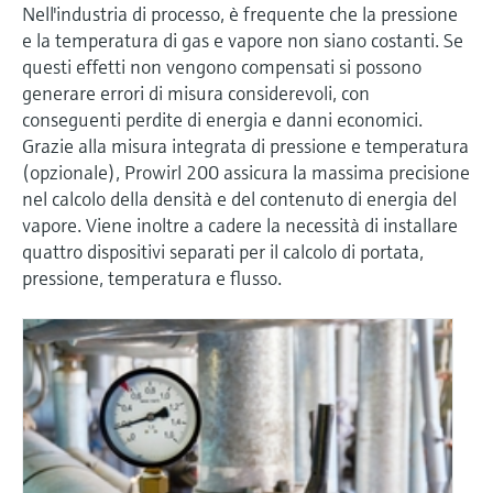
microonde
Nell'industria di processo, è frequente che la pressione
microonde
dell'eccellenza operativa e dei
e la temperatura di gas e vapore non siano costanti. Se
Accesso a Device Viewer
modelli decisionali
questi effetti non vengono compensati si possono
Memosens technology
Misura del livello tramite la misura
Trova informazioni e documentazione
generare errori di misura considerevoli, con
specifiche sul prodotto
della pressione
conseguenti perdite di energia e danni economici.
Visualizza tutti
Grazie alla misura integrata di pressione e temperatura
Trova i ricambi giusti
Visualizza tutti
(opzionale), Prowirl 200 assicura la massima precisione
Trova i ricambi per codice prodotto, codice
nel calcolo della densità e del contenuto di energia del
ordine o numero di serie
vapore. Viene inoltre a cadere la necessità di installare
quattro dispositivi separati per il calcolo di portata,
pressione, temperatura e flusso.