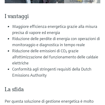
©Endress+Hauser
microonde
microonde
dell'eccellenza operativa e dei
Accesso a Device Viewer
modelli decisionali
Memosens technology
Misura del livello tramite la misura
I vantaggi
Trova informazioni e documentazione
specifiche sul prodotto
della pressione
Visualizza tutti
Maggiore efficienza energetica grazie alla misura
Trova i ricambi giusti
precisa di vapore ed energia
Visualizza tutti
Trova i ricambi per codice prodotto, codice
Riduzione delle perdite di energia con operazioni di
ordine o numero di serie
monitoraggio e diagnostica in tempo reale
Riduzione delle emissioni di CO₂ grazie
all'ottimizzazione del funzionamento delle caldaie
elettriche
Conformità agli stringenti requisiti della Dutch
Emissions Authority
La sfida
Per questa soluzione di gestione energetica è molto