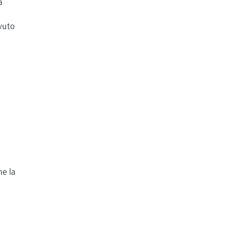
a
ovuto
he la