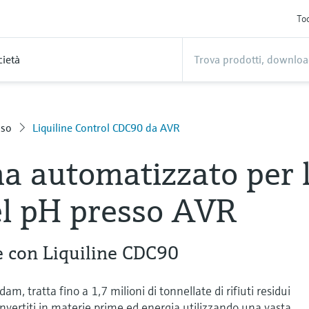
Too
cietà
sso
Liquiline Control CDC90 da AVR
a automatizzato per 
el pH presso AVR
e con Liquiline CDC90
m, tratta fino a 1,7 milioni di tonnellate di rifiuti residui
convertiti in materie prime ed energia utilizzando una vasta