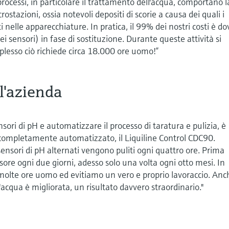
processi, in particolare il trattamento dell'acqua, comportano l
stazioni, ossia notevoli depositi di scorie a causa dei quali i
 nelle apparecchiature. In pratica, il 99% dei nostri costi è d
i sensori) in fase di sostituzione. Durante queste attività si
lesso ciò richiede circa 18.000 ore uomo!”
l'azienda
nsori di pH e automatizzare il processo di taratura e pulizia, è
 completamente automatizzato, il Liquiline Control CDC90.
ensori di pH alternati vengono puliti ogni quattro ore. Prima
ore ogni due giorni, adesso solo una volta ogni otto mesi. In
lte ore uomo ed evitiamo un vero e proprio lavoraccio. Anc
'acqua è migliorata, un risultato davvero straordinario."