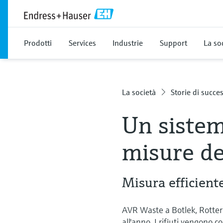
Prodotti
Services
Industrie
Support
La so
La società
Storie di succe
Un sistem
misure d
Misura efficient
AVR Waste a Botlek, Rotterda
all'anno. I rifiuti vengono 