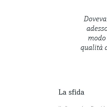
Dovevam
adesso
modo 
qualità 
La sfida