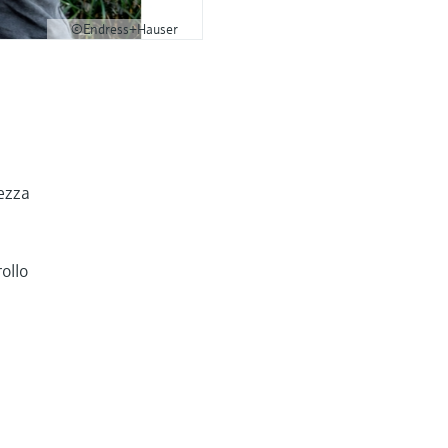
©Endress+Hauser
rezza
rollo