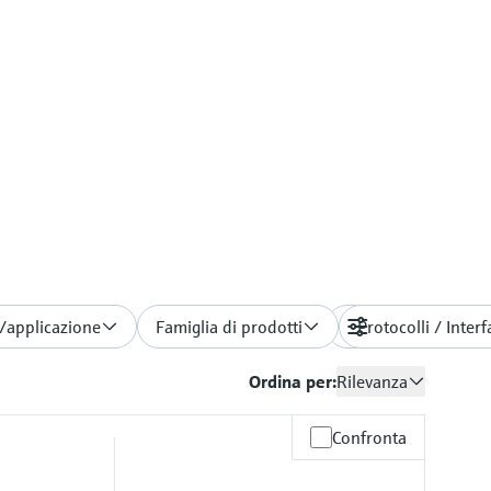
/applicazione
Famiglia di prodotti
Protocolli / Inter
Filtri
Ordina per:
Rilevanza
Confronta