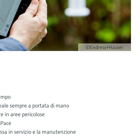
©Endress+Hauser
tempo
reale sempre a portata di mano
re in aree pericolose
CPace
essa in servizio e la manutenzione