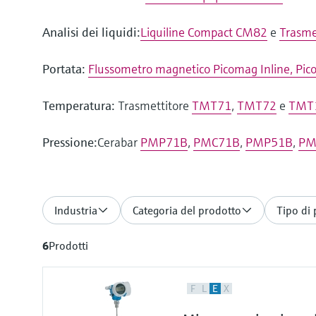
Analisi dei liquidi:
Liquiline Compact CM82
e
Trasme
Portata:
Flussometro magnetico Picomag Inline, Pic
Temperatura:
Trasmettitore
TMT71
,
TMT72
e
TMT
Pressione:
Cerabar
PMP71B
,
PMC71B
,
PMP51B
,
PM
Industria
Categoria del prodotto
Tipo di
6
Prodotti
F
L
E
X