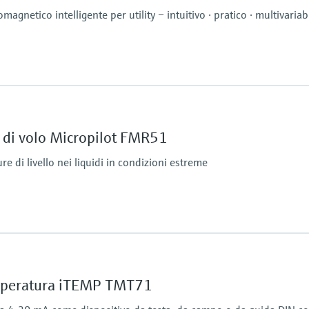
magnetico intelligente per utility – intuitivo · pratico · multivariab
Campo di pressione
/- 0,1% o.f.s.
16 bar
Materiali delle parti
 di volo Micropilot FMR51
PEEK, Acciaio inox, F
Elettrodi: 1.4404/316
e di livello nei liquidi in condizioni estreme
 termine, massimo un'ora:
to.
Distanza massima di 
Standard: 40 m (131 ft
Con "Dinamica avanzata
emperatura iTEMP TMT71
Parti bagnate
316L, Alloy C, PTFE, c