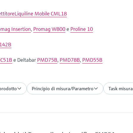
ttitoreLiquiline Mobile CML18
omag Insertion
,
Promag W800
e
Proline 10
142B
C51B
e Deltabar
PMD75B
,
PMD78B
,
PMD55B
 prodotto
Principio di misura/Parametro
Task misura