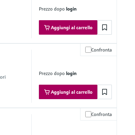
Prezzo dopo
login
Aggiungi al carrello
Confronta
misura
min. >1,6
 98 ft) DK min. >1,6;
t) DK min. >1,9
Prezzo dopo
login
20 ft) DK min. >1.4
ori
Aggiungi al carrello
a
ramica
Confronta
o
a, PFA
 6