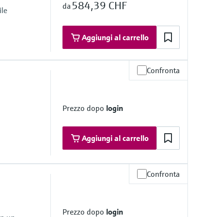
584,39 CHF
da
ile
Aggiungi al carrello
Confronta
 bagnate
KM, EPDM
Prezzo dopo
login
L
Aggiungi al carrello
Confronta
misura
)
": 70 m (230 ft)
Prezzo dopo
login
eramica